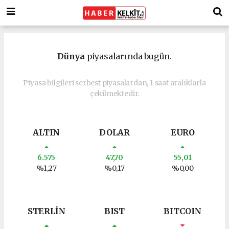
Dünya
piyasalarında bugün.
Piyasa bilgileri serbest piyasalardan, 1 saat aralıklarla
çekilmektedir.
ALTIN
DOLAR
EURO
6.575
47,70
55,01
%1,27
%0,17
%0,00
STERLİN
BIST
BITCOIN