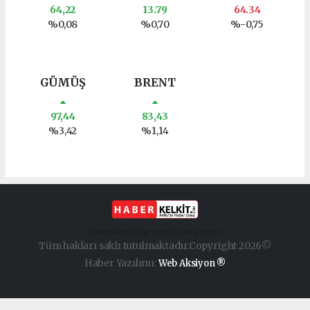
64,22
13.79
64.34
%0,08
%0,70
%-0,75
GÜMÜŞ
BRENT
97,44
83,43
%3,42
%1,14
haber paketi
haber scripti
haber yazılımı
Tüm hakları saklı tutulmaktadır.Copyright 2026©
Haber Yazılımı:
Web Aksiyon ®