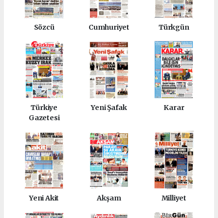
Sözcü
Cumhuriyet
Türkgün
Türkiye
Yeni Şafak
Karar
Gazetesi
Yeni Akit
Akşam
Milliyet