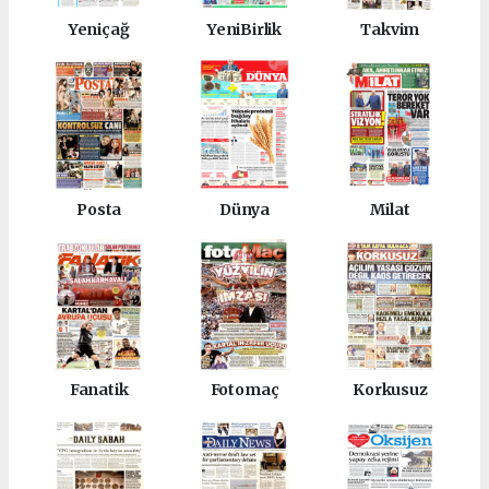
Yeniçağ
YeniBirlik
Takvim
Posta
Dünya
Milat
Fanatik
Fotomaç
Korkusuz