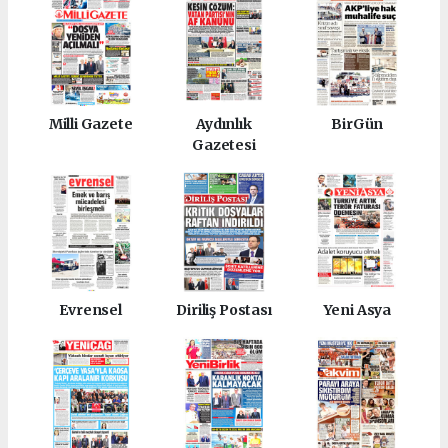
Milli Gazete
Aydınlık
BirGün
Gazetesi
Evrensel
Diriliş Postası
Yeni Asya