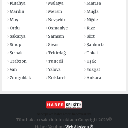
Kütahya
Malatya
Manisa
Mardin
Mersin
Muğla
Muş
Nevşehir
Niğde
Ordu
Osmaniye
Rize
Sakarya
Samsun
Siirt
Sinop
Sivas
Şanlıurfa
Şırnak
Tekirdağ
Tokat
Trabzon
Tunceli
Uşak
Van
Yalova
Yozgat
Zonguldak
Kırklareli
Ankara
haber paketi
haber scripti
haber yazılımı
Tüm hakları saklı tutulmaktadır.Copyright 2026©
Haber Yazılımı:
Web Aksiyon ®