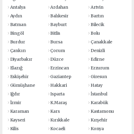
Antalya
Ardahan
Artvin
Aydın
Balıkesir
Bartın
Batman
Bayburt
Bilecik
Bingöl
Bitlis
Bolu
Burdur
Bursa
Çanakkale
Çankırı
Çorum
Denizli
Diyarbakır
Düzce
Edirne
Elazığ
Erzincan
Erzurum
Eskişehir
Gaziantep
Giresun
Gümüşhane
Hakkari
Hatay
Iğdır
Isparta
İstanbul
İzmir
K.Maraş
Karabük
Karaman
Kars
Kastamonu
Kayseri
Kırıkkale
Kırşehir
Kilis
Kocaeli
Konya