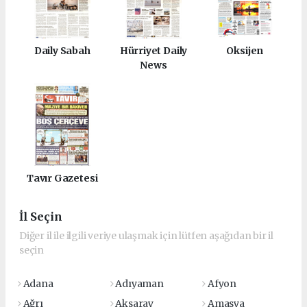
Daily Sabah
Hürriyet Daily
Oksijen
News
Tavır Gazetesi
İl Seçin
Diğer il ile ilgili veriye ulaşmak için lütfen aşağıdan bir il
seçin
Adana
Adıyaman
Afyon
Ağrı
Aksaray
Amasya