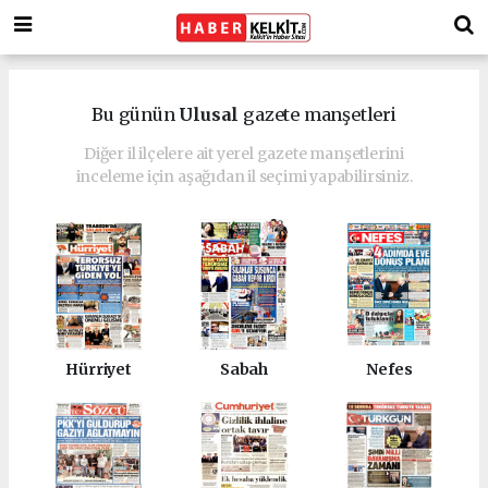
Bu günün
Ulusal
gazete manşetleri
Diğer il ilçelere ait yerel gazete manşetlerini
inceleme için aşağıdan il seçimi yapabilirsiniz.
Hürriyet
Sabah
Nefes