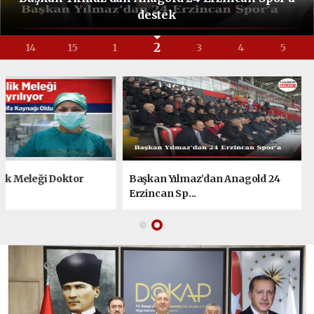
destek
2
14
15
1
3
4
5
ilik Meleği Doktor
Başkan Yılmaz’dan Anagold 24
Erzincan Sp...