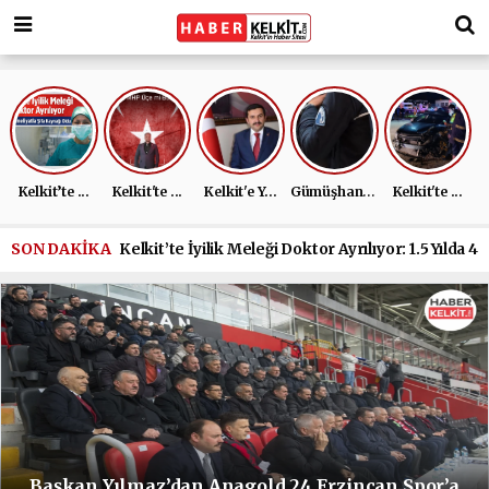
Gümüşhane ...
Kelkit’te ...
Kelkit'te ...
Kelkit'e Y...
Kelkit'te ...
SON DAKİKA
Kelkit’te İyilik Meleği Doktor Ayrılıyor: 1.5 Yılda 
Başkan Yılmaz’dan Anagold 24 Erzincan Spor’a