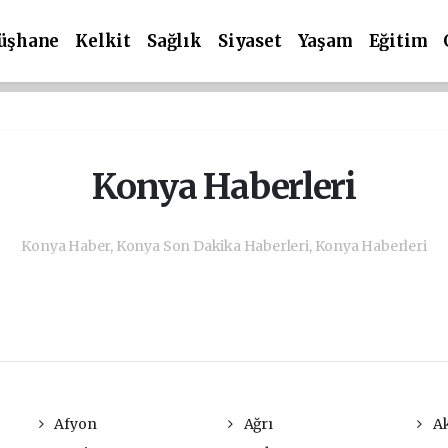
üşhane
Kelkit
Sağlık
Siyaset
Yaşam
Eğitim
Konya Haberleri
Konya Haber, Konya Son Dakika Haberleri, Konya Haberleri
Afyon
Ağrı
Ak