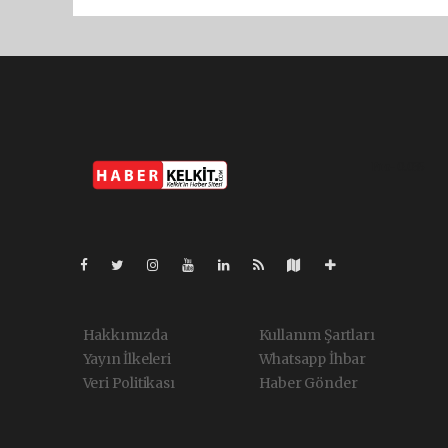
Pro-0.035
Hakkımızda
Kullanım Şartları
Yayın İlkeleri
Whatsapp İhbar
Veri Politikası
Haber Gönder