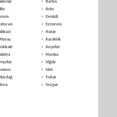
lıkesir
Bartın
lis
Bolu
orum
Denizli
zincan
Erzurum
kkari
Hatay
Maraş
Karabük
rıkkale
Kırşehir
latya
Manisa
vşehir
Niğde
amsun
Siirt
kirdağ
Tokat
lova
Yozgat