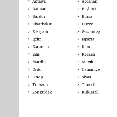
Antalya
Ardahan
Batman
Bayburt
Burdur
Bursa
Diyarbakır
Düzce
Eskişehir
Gaziantep
Iğdır
Isparta
Karaman
Kars
Kilis
Kocaeli
Mardin
Mersin
Ordu
Osmaniye
Sinop
Sivas
Trabzon
Tunceli
Zonguldak
Kırklareli