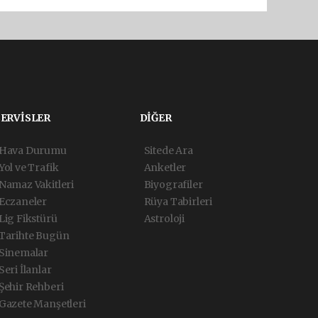
SERVİSLER
DİĞER
Hava Durumu
Sitede Ara
Yol ve Trafik
Anketler
Namaz Vakitleri
Biyografiler
Eczaneler
Rüya Tabirleri
Lig Fikstürü
Astroloji
Tarihte Bugün
Sinemalar
Seri İlanlar
Şehir Rehberi
Gazete Manşetleri