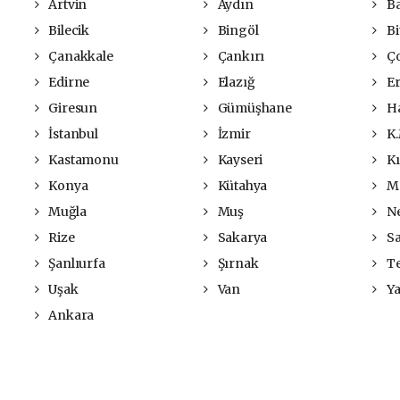
Artvin
Aydın
Ba
Bilecik
Bingöl
Bit
Çanakkale
Çankırı
Ç
Edirne
Elazığ
Er
Giresun
Gümüşhane
Ha
İstanbul
İzmir
K.
Kastamonu
Kayseri
Kı
Konya
Kütahya
Ma
Muğla
Muş
Ne
Rize
Sakarya
S
Şanlıurfa
Şırnak
Te
Uşak
Van
Ya
Ankara