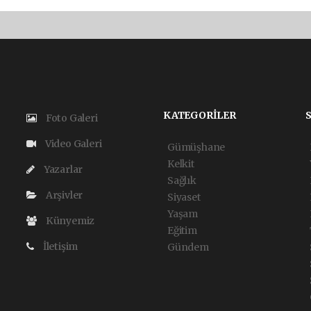
KATEGORİLER
Foto Galeri
Video Galeri
Gümüşhane
Kelkit
Yazarlar
Sağlık
Arşivler
Siyaset
Yaşam
Künyemiz
Eğitim
İletişim
Gündem