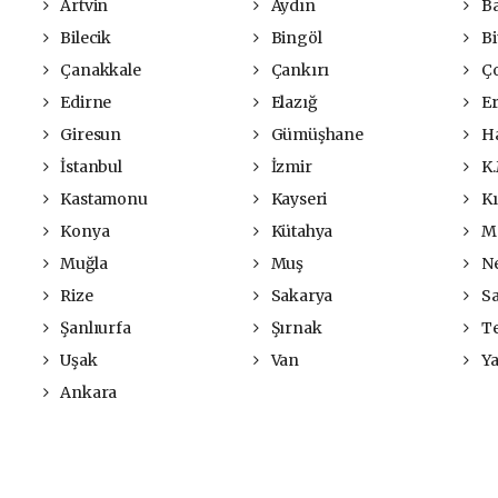
Artvin
Aydın
Ba
Bilecik
Bingöl
Bit
Çanakkale
Çankırı
Ç
Edirne
Elazığ
Er
Giresun
Gümüşhane
Ha
İstanbul
İzmir
K.
Kastamonu
Kayseri
Kı
Konya
Kütahya
Ma
Muğla
Muş
Ne
Rize
Sakarya
S
Şanlıurfa
Şırnak
Te
Uşak
Van
Ya
Ankara