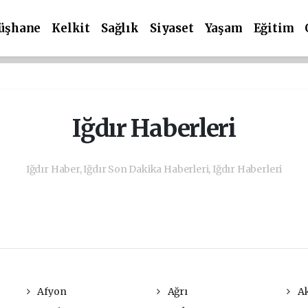
üşhane
Kelkit
Sağlık
Siyaset
Yaşam
Eğitim
Iğdır Haberleri
Iğdır Haber, Iğdır Son Dakika Haberleri, Iğdır Haberleri
Afyon
Ağrı
Ak