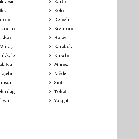
lıkesir
Bartın
lis
Bolu
orum
Denizli
zincan
Erzurum
kkari
Hatay
Maraş
Karabük
rıkkale
Kırşehir
latya
Manisa
vşehir
Niğde
amsun
Siirt
kirdağ
Tokat
lova
Yozgat