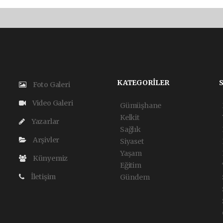
KATEGORİLER
Foto Galeri
Video Galeri
Gümüşhane
Kelkit
Yazarlar
Sağlık
Arşivler
Siyaset
Yaşam
Künyemiz
Eğitim
İletişim
Gündem