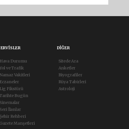
SERVİSLER
DİĞER
Hava Durumu
Sitede Ara
Yol ve Trafik
Anketler
Namaz Vakitleri
Biyografiler
Eczaneler
Rüya Tabirleri
Lig Fikstürü
Astroloji
Tarihte Bugün
Sinemalar
Seri İlanlar
Şehir Rehberi
Gazete Manşetleri