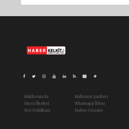
Pro-0.030
Hakkımızda
Kullanım Şartları
Yayın İlkeleri
Whatsapp İhbar
Veri Politikası
Haber Gönder