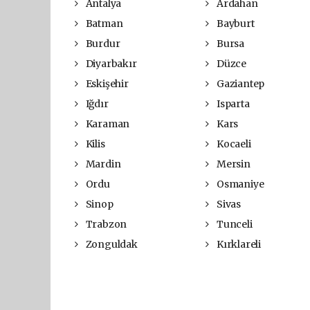
Antalya
Ardahan
Batman
Bayburt
Burdur
Bursa
Diyarbakır
Düzce
Eskişehir
Gaziantep
Iğdır
Isparta
Karaman
Kars
Kilis
Kocaeli
Mardin
Mersin
Ordu
Osmaniye
Sinop
Sivas
Trabzon
Tunceli
Zonguldak
Kırklareli