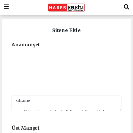
Sitene Ekle
Anamanşet
1
2
3
4
5
6
7
8
9
10
Üst Manşet