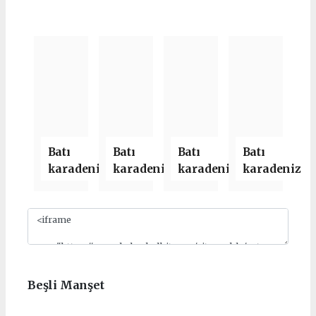
Batı
Batı
Batı
Batı
karadeniz
karadeniz
karadeniz
karadeniz
haber
haber
haber
haber
sitesi yeni
sitesi yeni
sitesi yeni
sitesi yeni
Slide 1
yazılım
yazılım
yazılım
yazılım
alacağını
alacağını
alacağını
alacağını
belirtti
belirtti
belirtti
belirtti
Beşli Manşet