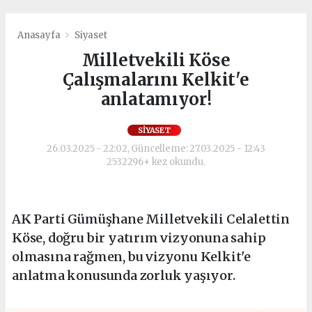
Anasayfa
Siyaset
Milletvekili Köse
Çalışmalarını Kelkit'e
anlatamıyor!
SIYASET
26.03.2025 - 22:02, Güncelleme: 27.03.2025 - 12:43
2532296+ kez okundu.
AK Parti Gümüşhane Milletvekili Celalettin
Köse, doğru bir yatırım vizyonuna sahip
olmasına rağmen, bu vizyonu Kelkit'e
anlatma konusunda zorluk yaşıyor.