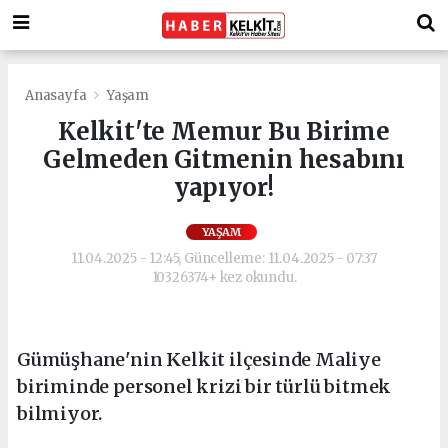
Anasayfa
Yaşam
Kelkit'te Memur Bu Birime
Gelmeden Gitmenin hesabını
yapıyor!
YAŞAM
11.04.2025 - 12:45, Güncelleme: 11.04.2025 - 07:37
10326374+ kez okundu.
Gümüşhane'nin Kelkit ilçesinde Maliye
biriminde personel krizi bir türlü bitmek
bilmiyor.