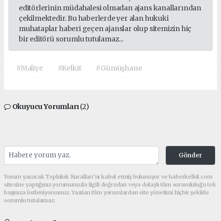
editörlerinin müdahalesi olmadan ajans kanallarından
çekilmektedir. Bu haberlerde yer alan hukuki
muhataplar haberi geçen ajanslar olup sitemizin hiç
bir editörü sorumlu tutulamaz...
#Maliye
#Kelkit
#Gümüşhane
Okuyucu Yorumları
(2)
Gönder
Yorum yazarak Topluluk Kuralları’nı kabul etmiş bulunuyor ve haberkelkit.com
sitesine yaptığınız yorumunuzla ilgili doğrudan veya dolaylı tüm sorumluluğu tek
başınıza üstleniyorsunuz. Yazılan tüm yorumlardan site yönetimi hiçbir şekilde
sorumlu tutulamaz.