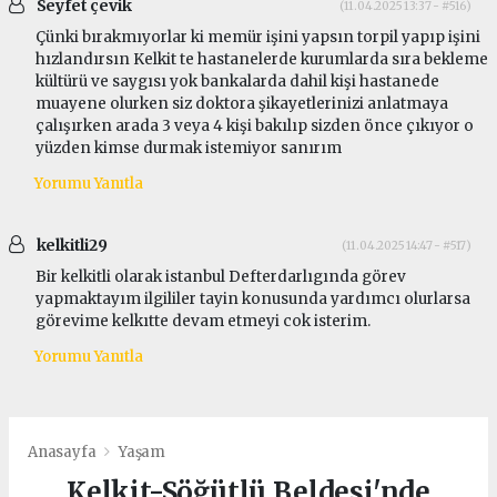
Seyfet çevik
(11.04.2025 13:37 - #516)
Çünki bırakmıyorlar ki memür işini yapsın torpil yapıp işini
hızlandırsın Kelkit te hastanelerde kurumlarda sıra bekleme
kültürü ve saygısı yok bankalarda dahil kişi hastanede
muayene olurken siz doktora şikayetlerinizi anlatmaya
çalışırken arada 3 veya 4 kişi bakılıp sizden önce çıkıyor o
yüzden kimse durmak istemiyor sanırım
Yorumu Yanıtla
kelkitli29
(11.04.2025 14:47 - #517)
Bir kelkitli olarak istanbul Defterdarlıgında görev
yapmaktayım ilgililer tayin konusunda yardımcı olurlarsa
görevime kelkıtte devam etmeyi cok isterim.
Yorumu Yanıtla
Anasayfa
Yaşam
Kelkit-Söğütlü Beldesi'nde