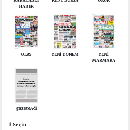
KARACABEY
KENT BURSA
OKUR
HABER
OLAY
YENİ DÖNEM
YENİ
MARMARA
gazeteAdi
İl Seçin