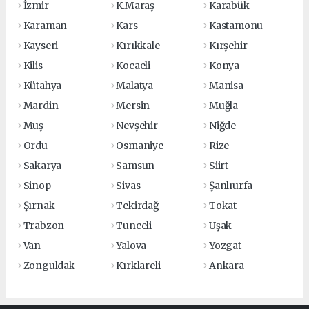
İzmir
K.Maraş
Karabük
Karaman
Kars
Kastamonu
Kayseri
Kırıkkale
Kırşehir
Kilis
Kocaeli
Konya
Kütahya
Malatya
Manisa
Mardin
Mersin
Muğla
Muş
Nevşehir
Niğde
Ordu
Osmaniye
Rize
Sakarya
Samsun
Siirt
Sinop
Sivas
Şanlıurfa
Şırnak
Tekirdağ
Tokat
Trabzon
Tunceli
Uşak
Van
Yalova
Yozgat
Zonguldak
Kırklareli
Ankara