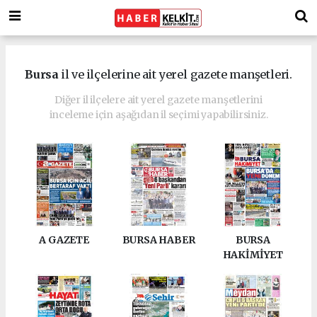
Bursa
il ve ilçelerine ait yerel gazete manşetleri.
Diğer il ilçelere ait yerel gazete manşetlerini
inceleme için aşağıdan il seçimi yapabilirsiniz.
A GAZETE
BURSA HABER
BURSA
HAKİMİYET