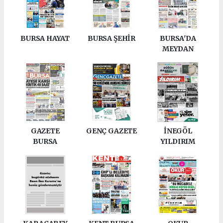
BURSA HAYAT
BURSA ŞEHİR
BURSA'DA
MEYDAN
GAZETE
GENÇ GAZETE
İNEGÖL
BURSA
YILDIRIM