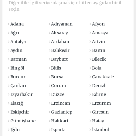
Diğer il ile ilgili veriye ulaşmak için lütfen aşağıdan bir il
seçin
Adana
Adıyaman
Afyon
Ağrı
Aksaray
Amasya
Antalya
Ardahan
Artvin
Aydın
Balıkesir
Bartın
Batman
Bayburt
Bilecik
Bingöl
Bitlis
Bolu
Burdur
Bursa
Çanakkale
Çankırı
Çorum
Denizli
Diyarbakır
Düzce
Edirne
Elazığ
Erzincan
Erzurum
Eskişehir
Gaziantep
Giresun
Gümüşhane
Hakkari
Hatay
Iğdır
Isparta
İstanbul