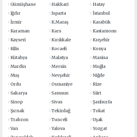
Gümüşhane
Hakkari
Hatay
Iğdır
Isparta
İstanbul
İzmir
K.Maraş
Karabük
Karaman
Kars
Kastamonu
Kayseri
Kırıkkale
Kırşehir
Kilis
Kocaeli
Konya
Kütahya
Malatya
Manisa
Mardin
Mersin
Muğla
Muş
Nevşehir
Niğde
Ordu
Osmaniye
Rize
Sakarya
Samsun
Siirt
Sinop
Sivas
Şanlıurfa
Şırnak
Tekirdağ
Tokat
Trabzon
Tunceli
Uşak
Van
Yalova
Yozgat