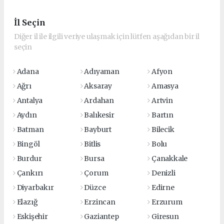
İl Seçin
Diğer il ile ilgili veriye ulaşmak için lütfen aşağıdan bir il
seçin
Adana
Adıyaman
Afyon
Ağrı
Aksaray
Amasya
Antalya
Ardahan
Artvin
Aydın
Balıkesir
Bartın
Batman
Bayburt
Bilecik
Bingöl
Bitlis
Bolu
Burdur
Bursa
Çanakkale
Çankırı
Çorum
Denizli
Diyarbakır
Düzce
Edirne
Elazığ
Erzincan
Erzurum
Eskişehir
Gaziantep
Giresun