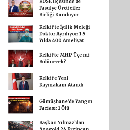
KÖSE İlçesinde de
Fasulye Üreticiler
Birliği Kuruluyor
Kelkit’te İyilik Meleği
Doktor Ayrılıyor: 1.5
Yılda 400 Ameliyat
Kelkit'te MHP Üçe mi
Bölünecek?
Kelkit'e Yeni
Kaymakam Atandı
Gümüşhane’de Yangın
Faciası: 1 Ölü
Başkan Yılmaz’dan
Anagold 24 Erzincan