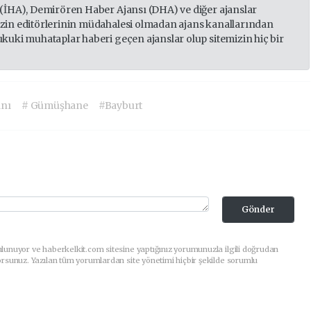
 (İHA), Demirören Haber Ajansı (DHA) ve diğer ajanslar
izin editörlerinin müdahalesi olmadan ajans kanallarından
ukuki muhataplar haberi geçen ajanslar olup sitemizin hiç bir
nı
# Gümüşhane
#Bayburt
Gönder
lunuyor ve haberkelkit.com sitesine yaptığınız yorumunuzla ilgili doğrudan
orsunuz. Yazılan tüm yorumlardan site yönetimi hiçbir şekilde sorumlu