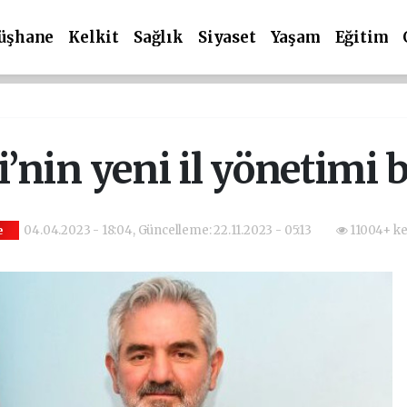
üşhane
Kelkit
Sağlık
Siyaset
Yaşam
Eğitim
’nin yeni il yönetimi b
04.04.2023 - 18:04, Güncelleme: 22.11.2023 - 05:13
11004+ ke
e