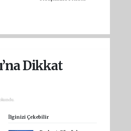
’na Dikkat
okundu.
İlginizi Çekebilir