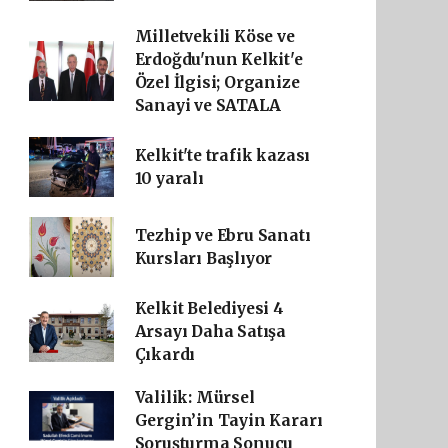
Milletvekili Köse ve
Erdoğdu'nun Kelkit'e
Özel İlgisi; Organize
Sanayi ve SATALA
Kelkit'te trafik kazası
10 yaralı
Tezhip ve Ebru Sanatı
Kursları Başlıyor
Kelkit Belediyesi 4
Arsayı Daha Satışa
Çıkardı
Valilik: Mürsel
Gergin’in Tayin Kararı
Soruşturma Sonucu