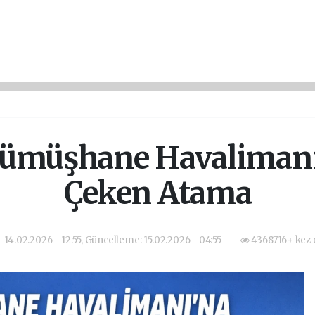
ümüşhane Havalimanı
Çeken Atama
14.02.2026 - 12:55, Güncelleme: 15.02.2026 - 04:55
4368716+ kez 