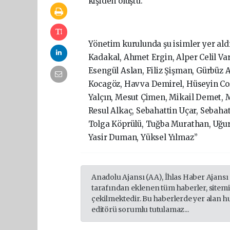
kişiden oluştu.
Yönetim kurulunda şu isimler yer a
Kadakal, Ahmet Ergin, Alper Celil Va
Esengül Aslan, Filiz Şişman, Gürbüz 
Kocagöz, Havva Demirel, Hüseyin Coş
Yalçın, Mesut Çimen, Mikail Demet, 
Resul Alkaç, Sebahattin Uçar, Sebahat
Tolga Köprülü, Tuğba Murathan, Uğur 
Yasir Duman, Yüksel Yılmaz”
Anadolu Ajansı (AA), İhlas Haber Ajansı
tarafından eklenen tüm haberler, sitem
çekilmektedir. Bu haberlerde yer alan h
editörü sorumlu tutulamaz...