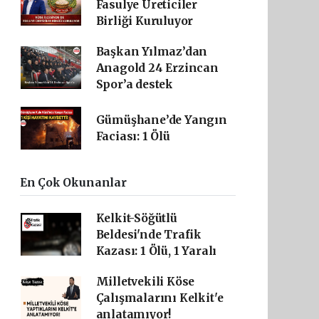
Fasulye Üreticiler
Birliği Kuruluyor
Başkan Yılmaz’dan
Anagold 24 Erzincan
Spor’a destek
Gümüşhane’de Yangın
Faciası: 1 Ölü
En Çok Okunanlar
Kelkit-Söğütlü
Beldesi'nde Trafik
Kazası: 1 Ölü, 1 Yaralı
Milletvekili Köse
Çalışmalarını Kelkit'e
anlatamıyor!