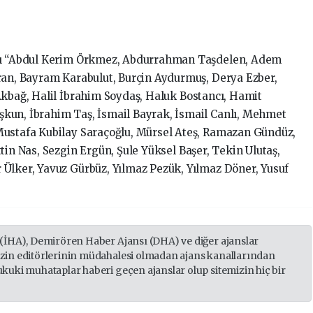
ldı “Abdul Kerim Örkmez, Abdurrahman Taşdelen, Adem
ran, Bayram Karabulut, Burçin Aydurmuş, Derya Ezber,
Akbağ, Halil İbrahim Soydaş, Haluk Bostancı, Hamit
kun, İbrahim Taş, İsmail Bayrak, İsmail Canlı, Mehmet
Mustafa Kubilay Saraçoğlu, Mürsel Ateş, Ramazan Gündüz,
tin Nas, Sezgin Ergün, Şule Yüksel Başer, Tekin Ulutaş,
Ülker, Yavuz Gürbüz, Yılmaz Pezük, Yılmaz Döner, Yusuf
 (İHA), Demirören Haber Ajansı (DHA) ve diğer ajanslar
izin editörlerinin müdahalesi olmadan ajans kanallarından
ukuki muhataplar haberi geçen ajanslar olup sitemizin hiç bir