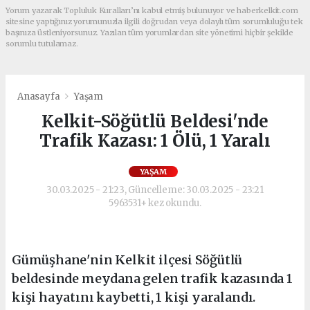
Yorum yazarak Topluluk Kuralları’nı kabul etmiş bulunuyor ve haberkelkit.com
sitesine yaptığınız yorumunuzla ilgili doğrudan veya dolaylı tüm sorumluluğu tek
başınıza üstleniyorsunuz. Yazılan tüm yorumlardan site yönetimi hiçbir şekilde
sorumlu tutulamaz.
Anasayfa
Yaşam
Kelkit-Söğütlü Beldesi'nde
Trafik Kazası: 1 Ölü, 1 Yaralı
YAŞAM
30.03.2025 - 21:23, Güncelleme: 30.03.2025 - 23:21
5963531+ kez okundu.
Gümüşhane'nin Kelkit ilçesi Söğütlü
beldesinde meydana gelen trafik kazasında 1
kişi hayatını kaybetti, 1 kişi yaralandı.