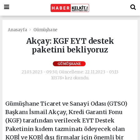
Anasayfa
Gümüşhane
Akçay: KGF EYT destek
paketini bekliyoruz
GÜMÜŞHANE
21.03.2023 - 09:30, Güncelleme: 22.11.2023 - 05:13
10378+ kez okundu.
Gümüşhane Ticaret ve Sanayi Odası (GTSO)
Başkanı İsmail Akçay, Kredi Garanti Fonu
(KGF) tarafından verilecek EYT Destek
Paketinin kıdem tazminatı ödeyecek olan
KOBİ ve KOBİ dışı firmalar için önemli bir