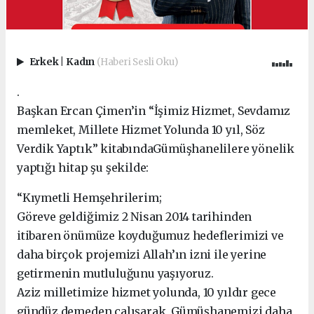
Erkek
|
Kadın
(Haberi Sesli Oku)
.
Başkan Ercan Çimen’in “İşimiz Hizmet, Sevdamız
memleket, Millete Hizmet Yolunda 10 yıl, Söz
Verdik Yaptık” kitabında
Gümüşhanelilere yönelik
yaptığı hitap şu şekilde:
“Kıymetli Hemşehrilerim;
Göreve geldiğimiz 2 Nisan 2014 tarihinden
itibaren önümüze koyduğumuz hedeflerimizi ve
daha birçok projemizi Allah’ın izni ile yerine
getirmenin mutluluğunu yaşıyoruz.
Aziz milletimize hizmet yolunda, 10 yıldır gece
gündüz demeden çalışarak, Gümüşhanemizi daha