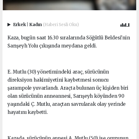
Erkek
|
Kadın
(Haberi Sesli Oku)
Kaza, bugün saat 16.30 sıralarında Söğütlü Beldesi'nin
Sarışeyh Yolu çıkışında meydana geldi.
E. Mutlu (30) yönetimindeki araç, sürücünün
direksiyon hakimiyetini kaybetmesi sonucu
şarampole yuvarlandı. Araçta bulunan üç kişiden biri
olan sürücünün anneannesi, Sarışeyh köyünden 90
yaşındaki Ç. Mutlu, araçtan savrularak olay yerinde
hayatını kaybetti.
Kazada, sürücünün annesi A. Mutlu (50) ise omzunun