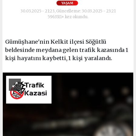
YAŞAM
30.03.2025 - 21:23, Güncelleme: 30.03.2025 - 23:21
5963511+ kez okundu.
Gümüşhane'nin Kelkit ilçesi Söğütlü
beldesinde meydana gelen trafik kazasında 1
kişi hayatını kaybetti, 1 kişi yaralandı.