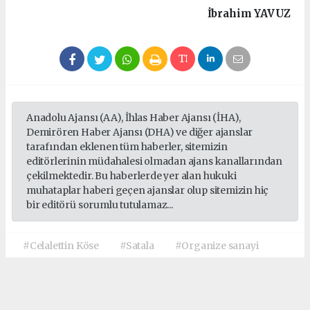
İbrahim
YAVUZ
Anadolu Ajansı (AA), İhlas Haber Ajansı (İHA),
Demirören Haber Ajansı (DHA) ve diğer ajanslar
tarafından eklenen tüm haberler, sitemizin
editörlerinin müdahalesi olmadan ajans kanallarından
çekilmektedir. Bu haberlerde yer alan hukuki
muhataplar haberi geçen ajanslar olup sitemizin hiç
bir editörü sorumlu tutulamaz...
#Celalettin Köse
#Satala
#Organize sanayi
Okuyucu Yorumları
(0)