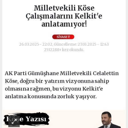
Milletvekili Köse
Çalışmalarını Kelkit'e
anlatamıyor!
SIYASET
26.03.2025 - 22:02, Güncelleme: 27.03.2025 - 12:43
2532288+ kez okundu.
AK Parti Gümüşhane Milletvekili Celalettin
Köse, doğru bir yatırım vizyonuna sahip
olmasına rağmen, bu vizyonu Kelkit'e
anlatma konusunda zorluk yaşıyor.