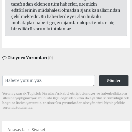
tarafından eklenen tüm haberler, sitemizin
editörlerinin müdahalesi olmadan ajans kanallarından
çekilmektedir. Bu haberlerde yer alan hukuki
muhataplar haberi geçen ajanslar olup sitemizin hiç
bir editörü sorumlu tutulamaz...
Okuyucu Yorumları
(0)
Gönder
Yorum yazarak Topluluk Kuralları’nı kabul etmiş bulunuyor ve haberkelkit.com
sitesine yaptığınız yorumunuzla ilgili doğrudan veya dolaylı tüm sorumluluğu tek
başınıza üstleniyorsunuz. Yazılan tüm yorumlardan site yönetimi hiçbir şekilde
sorumlu tutulamaz.
Anasayfa
Siyaset