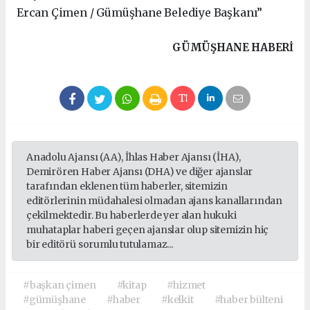
Ercan Çimen / Gümüşhane Belediye Başkanı”
GÜMÜŞHANE HABERİ
Anadolu Ajansı (AA), İhlas Haber Ajansı (İHA),
Demirören Haber Ajansı (DHA) ve diğer ajanslar
tarafından eklenen tüm haberler, sitemizin
editörlerinin müdahalesi olmadan ajans kanallarından
çekilmektedir. Bu haberlerde yer alan hukuki
muhataplar haberi geçen ajanslar olup sitemizin hiç
bir editörü sorumlu tutulamaz...
#başkan çimen
#kitap
#hizmet
#gümüşhane
#haber
#kelkit
#haber bülteni