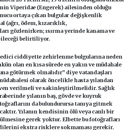
inin Viperidae (Engerek) ailesinden olduğu
sonucu ortaya çıkan bulgular değişkenlik
al (ağrı, ödem, kızarıklık,
ları gözlenirken; ısırma yerinde kanama ve
eceği belirtiliyor.
t edici ciddiyette zehirlenme bulgularına neden
ümkün olan en kısa sürede en yakın ve müdahale
una götürmek olmalıdır” diye vatandaşları
müdahalesi olarak öncelikle hasta yılandan
ven verilmeli ve sakinleştirilmelidir. Sağlık
raberinde yılanın baş, gövde ve kuyruk
otoğraflarını da bulundurursa tanıya gitmek
aktır. Yılanın kendisinin ölü veya canlı bir
lmesine gerek yoktur. Elbette bu fotoğrafları
dilerini ekstra risklere sokmaması gerekir.