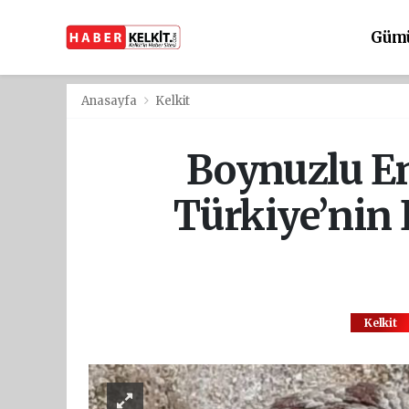
Güm
Anasayfa
Kelkit
Boynuzlu E
Türkiye’nin E
Kelkit