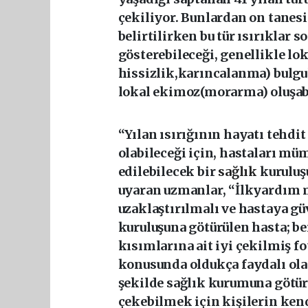
çekiliyor. Bunlardan on tanes
belirtilirken bu tür ısırıklar 
gösterebileceği, genellikle lok
hissizlik,karıncalanma) bulgu
lokal ekimoz(morarma) oluşabil
“Yılan ısırığının hayatı tehdi
olabileceği için, hastaları m
edilebilecek bir
sağlık
kuruluş
uyaran uzmanlar, “İlkyardım 
uzaklaştırılmalı ve hastaya gü
kuruluşuna götürülen hasta; be
kısımlarına ait iyi çekilmiş f
konusunda oldukça faydalı olac
şekilde sağlık kurumuna götürü
çekebilmek için kişilerin ken