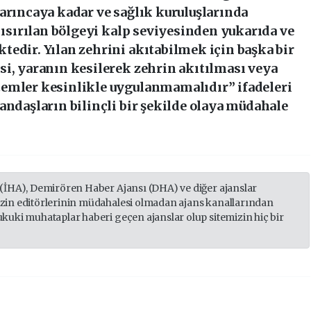
arıncaya kadar ve sağlık kuruluşlarında
, ısırılan bölgeyi kalp seviyesinden yukarıda ve
edir. Yılan zehrini akıtabilmek için başka bir
si, yaranın kesilerek zehrin akıtılması veya
temler kesinlikle uygulanmamalıdır” ifadeleri
andaşların bilinçli bir şekilde olaya müdahale
 (İHA), Demirören Haber Ajansı (DHA) ve diğer ajanslar
izin editörlerinin müdahalesi olmadan ajans kanallarından
ukuki muhataplar haberi geçen ajanslar olup sitemizin hiç bir