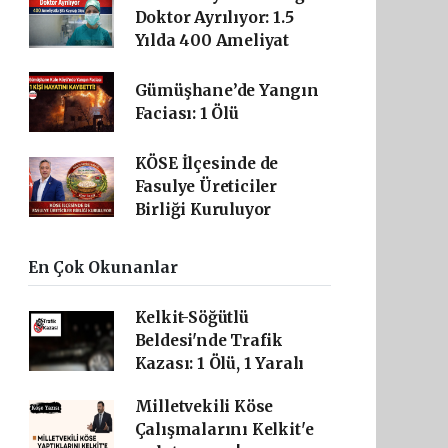
Doktor Ayrılıyor: 1.5
Yılda 400 Ameliyat
Gümüşhane’de Yangın
Faciası: 1 Ölü
KÖSE İlçesinde de
Fasulye Üreticiler
Birliği Kuruluyor
En Çok Okunanlar
Kelkit-Söğütlü
Beldesi'nde Trafik
Kazası: 1 Ölü, 1 Yaralı
Milletvekili Köse
Çalışmalarını Kelkit'e