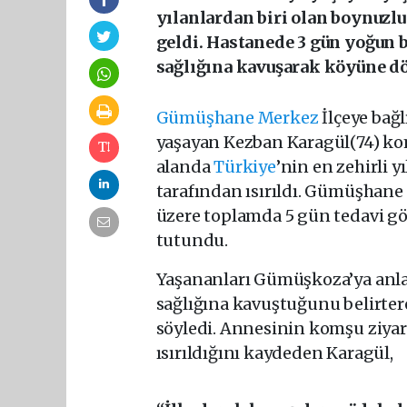
yılanlardan biri olan boynuzlu
geldi. Hastanede 3 gün yoğun
sağlığına kavuşarak köyüne d
Gümüşhane
Merkez
İlçeye bağ
yaşayan Kezban Karagül(74) kom
alanda
Türkiye
’nin en zehirli 
tarafından ısırıldı. Gümüşhan
üzere toplamda 5 gün tedavi gö
tutundu.
Yaşananları Gümüşkoza’ya anlat
sağlığına kavuştuğunu belirtere
söyledi. Annesinin komşu ziyar
ısırıldığını kaydeden Karagül,