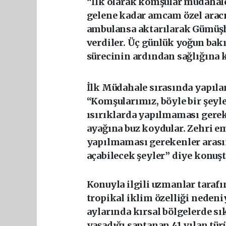
“İlk olarak komşular müdahale
gelene kadar amcam özel arac
ambulansa aktarılarak Gümüşh
verdiler. Üç günlük yoğun bakı
sürecinin ardından sağlığına 
İlk Müdahale sırasında yapıla
“Komşularımız, böyle bir şeyle 
ısırıklarda yapılmaması gere
ayağına buz koydular. Zehri e
yapılmaması gerekenler arası
açabilecek şeyler” diye konuşt
Konuyla ilgili uzmanlar taraf
tropikal iklim özelliği nedeni
aylarında kırsal bölgelerde sı
yaşadığı saptanan 41 yılan türü