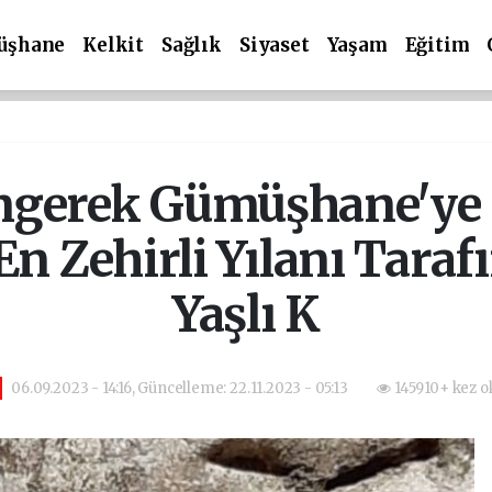
üşhane
Kelkit
Sağlık
Siyaset
Yaşam
Eğitim
ngerek Gümüşhane'ye K
n Zehirli Yılanı Taraf
Yaşlı K
06.09.2023 - 14:16, Güncelleme: 22.11.2023 - 05:13
145910+ kez o