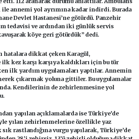
 etti. 112 aranarak durumu anlattılar. Ambulans
ı ile annemi
yol
ayrımına kadar indirdi. Burada
ane Devlet Hastanesi’ne götürdü. Panzehir
m tedavisi ve ardından iki günlük servis
kavuşarak köye geri götürdük” dedi.
n hatalara
dikkat
çeken Karagül,
ilk kez karşı karşıya kaldıkları için bu tür
ken ilk yardım uygulamaları yaptılar. Annemin
merek çıkarmak yoluna gittiler. Bu uygulamalar
nda. Kendilerinin de zehirlenmesine yol
u.
ından yapılan açıklamalarda ise Türkiye’de
yle yılan zehirlenmelerine özellikle yaz
k sık rastlandığına vurgu yapılarak, Türkiye’de
nden 28’i zehirsiz, 13’ü zehirli olduğuna dikkat