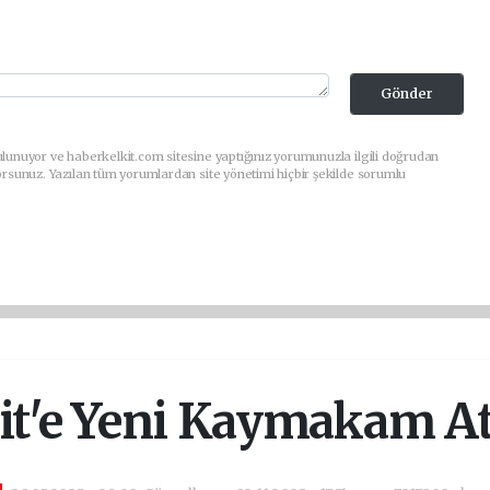
Gönder
lunuyor ve haberkelkit.com sitesine yaptığınız yorumunuzla ilgili doğrudan
orsunuz. Yazılan tüm yorumlardan site yönetimi hiçbir şekilde sorumlu
it'e Yeni Kaymakam A