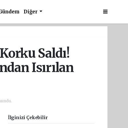
Gündem
Diğer
orku Saldı!
ından Isırılan
kundu.
İlginizi Çekebilir