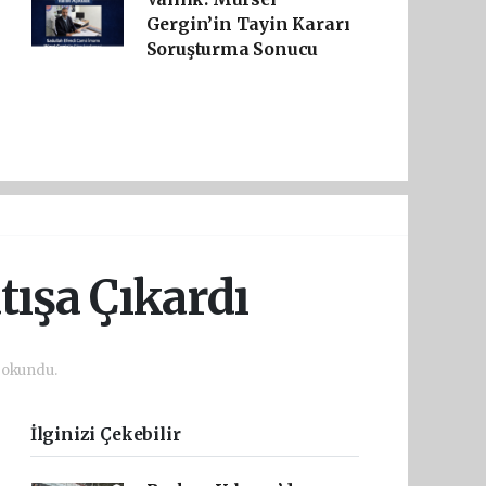
Gergin’in Tayin Kararı
Soruşturma Sonucu
tışa Çıkardı
 okundu.
İlginizi Çekebilir