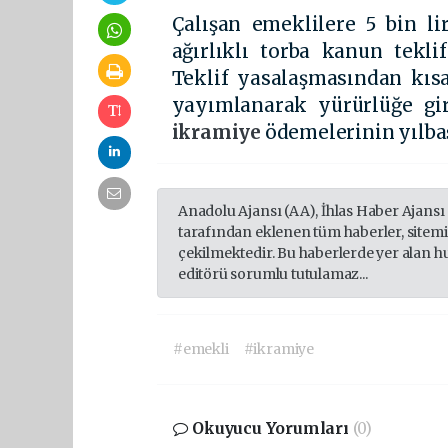
Çalışan emeklilere 5 bin l
ağırlıklı torba kanun tekl
Teklif yasalaşmasından kıs
yayımlanarak yürürlüğe gi
ikramiye
ödemelerinin yılba
Anadolu Ajansı (AA), İhlas Haber Ajansı
tarafından eklenen tüm haberler, sitem
çekilmektedir. Bu haberlerde yer alan h
editörü sorumlu tutulamaz...
#emekli
#ikramiye
Okuyucu Yorumları
(0)