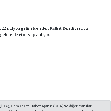
k 22 milyon gelir elde eden
Kelkit
Belediyesi, bu
gelir elde etmeyi planlıyor.
 (İHA), Demirören Haber Ajansı (DHA) ve diğer ajanslar