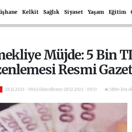
üşhane
Kelkit
Sağlık
Siyaset
Yaşam
Eğitim
mekliye Müjde: 5 Bin T
enlemesi Resmi Gazet
28.12.2023 - 09:47, Güncelleme: 28.12.2023 - 09:53
5859+ kez o