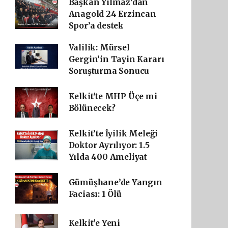
Başkan Yılmaz’dan
Anagold 24 Erzincan
Spor’a destek
Valilik: Mürsel
Gergin’in Tayin Kararı
Soruşturma Sonucu
Kelkit'te MHP Üçe mi
Bölünecek?
Kelkit’te İyilik Meleği
Doktor Ayrılıyor: 1.5
Yılda 400 Ameliyat
Gümüşhane’de Yangın
Faciası: 1 Ölü
Kelkit'e Yeni