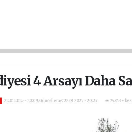
diyesi 4 Arsayı Daha Sa
22.01.2025 - 20:09, Güncelleme: 22.01.2025 - 20:23
74844+ kez