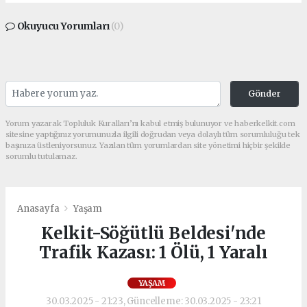
Okuyucu Yorumları
(0)
Gönder
Yorum yazarak Topluluk Kuralları’nı kabul etmiş bulunuyor ve haberkelkit.com
sitesine yaptığınız yorumunuzla ilgili doğrudan veya dolaylı tüm sorumluluğu tek
başınıza üstleniyorsunuz. Yazılan tüm yorumlardan site yönetimi hiçbir şekilde
sorumlu tutulamaz.
Anasayfa
Yaşam
Kelkit-Söğütlü Beldesi'nde
Trafik Kazası: 1 Ölü, 1 Yaralı
YAŞAM
30.03.2025 - 21:23, Güncelleme: 30.03.2025 - 23:21