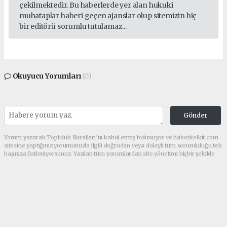
çekilmektedir. Bu haberlerde yer alan hukuki
muhataplar haberi geçen ajanslar olup sitemizin hiç
bir editörü sorumlu tutulamaz...
Okuyucu Yorumları
(0)
Gönder
Yorum yazarak Topluluk Kuralları’nı kabul etmiş bulunuyor ve haberkelkit.com
sitesine yaptığınız yorumunuzla ilgili doğrudan veya dolaylı tüm sorumluluğu tek
başınıza üstleniyorsunuz. Yazılan tüm yorumlardan site yönetimi hiçbir şekilde
sorumlu tutulamaz.
haber paketi
haber scripti
haber yazılımı