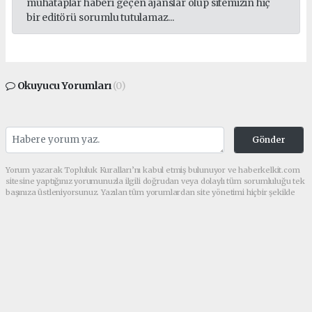
muhataplar haberi geçen ajanslar olup sitemizin hiç
bir editörü sorumlu tutulamaz...
Okuyucu Yorumları
(0)
Gönder
Yorum yazarak Topluluk Kuralları’nı kabul etmiş bulunuyor ve haberkelkit.com
sitesine yaptığınız yorumunuzla ilgili doğrudan veya dolaylı tüm sorumluluğu tek
başınıza üstleniyorsunuz. Yazılan tüm yorumlardan site yönetimi hiçbir şekilde
sorumlu tutulamaz.
haber paketi
haber scripti
haber yazılımı
Tüm hakları saklı tutulmaktadır.Copyright 2026©