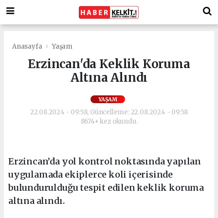
Anasayfa
Yaşam
Erzincan'da Keklik Koruma
Altına Alındı
YAŞAM
22.08.2024 - 09:58, Güncelleme: 22.08.2024 - 09:58
8674+ kez okundu.
Erzincan’da yol kontrol noktasında yapılan
uygulamada ekiplerce koli içerisinde
bulundurulduğu tespit edilen keklik koruma
altına alındı.