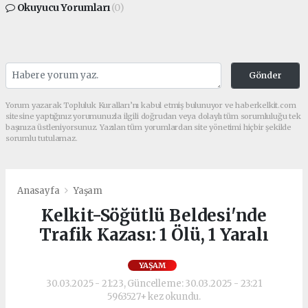
Okuyucu Yorumları
(0)
Gönder
Yorum yazarak Topluluk Kuralları’nı kabul etmiş bulunuyor ve haberkelkit.com
sitesine yaptığınız yorumunuzla ilgili doğrudan veya dolaylı tüm sorumluluğu tek
başınıza üstleniyorsunuz. Yazılan tüm yorumlardan site yönetimi hiçbir şekilde
sorumlu tutulamaz.
Anasayfa
Yaşam
Kelkit-Söğütlü Beldesi'nde
Trafik Kazası: 1 Ölü, 1 Yaralı
YAŞAM
30.03.2025 - 21:23, Güncelleme: 30.03.2025 - 23:21
5963527+ kez okundu.