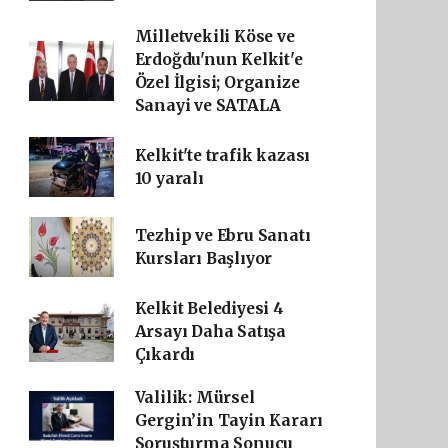
Milletvekili Köse ve
Erdoğdu'nun Kelkit'e
Özel İlgisi; Organize
Sanayi ve SATALA
Kelkit'te trafik kazası
10 yaralı
Tezhip ve Ebru Sanatı
Kursları Başlıyor
Kelkit Belediyesi 4
Arsayı Daha Satışa
Çıkardı
Valilik: Mürsel
Gergin’in Tayin Kararı
Soruşturma Sonucu