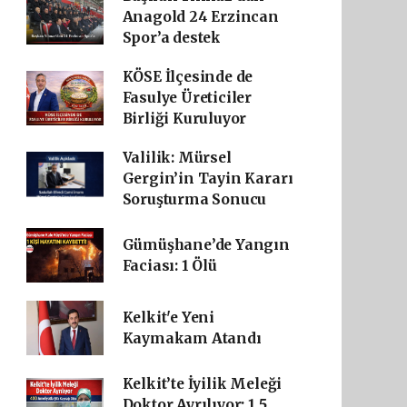
Anagold 24 Erzincan
Spor’a destek
KÖSE İlçesinde de
Fasulye Üreticiler
Birliği Kuruluyor
Valilik: Mürsel
Gergin’in Tayin Kararı
Soruşturma Sonucu
Gümüşhane’de Yangın
Faciası: 1 Ölü
Kelkit'e Yeni
Kaymakam Atandı
Kelkit’te İyilik Meleği
Doktor Ayrılıyor: 1.5