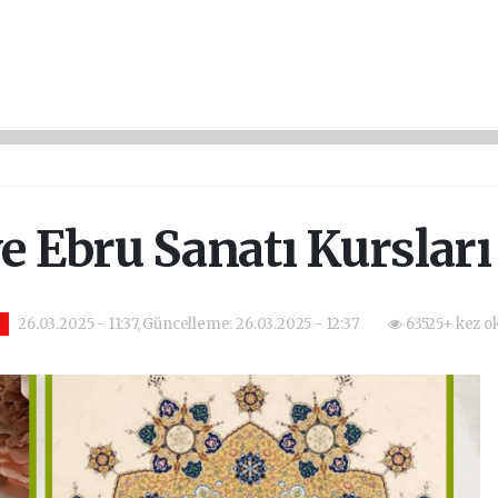
e Ebru Sanatı Kursları
26.03.2025 - 11:37, Güncelleme: 26.03.2025 - 12:37
63525+ kez o