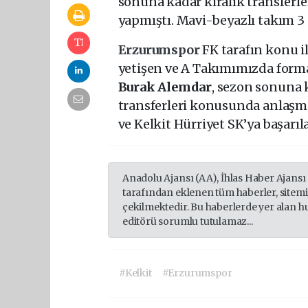
sonuna kadar kiralık transferl
yapmıştı. Mavi-beyazlı takım 
Erzurumspor
FK tarafın konu i
yetişen ve A Takımımızda form
Burak Alemdar
, sezon sonuna k
transferleri konusunda anlaşma
ve Kelkit Hürriyet SK’ya başarıla
Anadolu Ajansı (AA), İhlas Haber Ajansı
tarafından eklenen tüm haberler, sitem
çekilmektedir. Bu haberlerde yer alan h
editörü sorumlu tutulamaz...
#Kelkit
#Erzurumspor