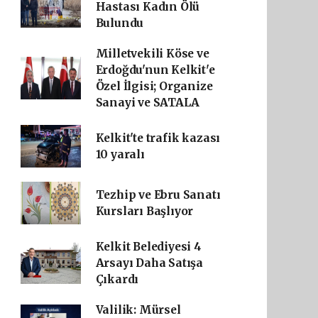
Hastası Kadın Ölü
Bulundu
Milletvekili Köse ve
Erdoğdu'nun Kelkit'e
Özel İlgisi; Organize
Sanayi ve SATALA
Kelkit'te trafik kazası
10 yaralı
Tezhip ve Ebru Sanatı
Kursları Başlıyor
Kelkit Belediyesi 4
Arsayı Daha Satışa
Çıkardı
Valilik: Mürsel