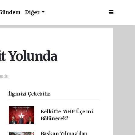
Gündem
Diğer
t Yolunda
undu.
İlginizi Çekebilir
Kelkit'te MHP Üçe mi
Bölünecek?
Başkan Yılmaz’dan