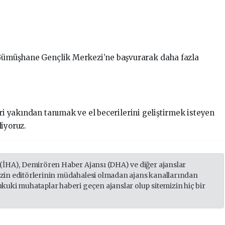
, Gümüşhane Gençlik Merkezi’ne başvurarak daha fazla
eri yakından tanımak ve el becerilerini geliştirmek isteyen
iyoruz.
 (İHA), Demirören Haber Ajansı (DHA) ve diğer ajanslar
izin editörlerinin müdahalesi olmadan ajans kanallarından
ukuki muhataplar haberi geçen ajanslar olup sitemizin hiç bir