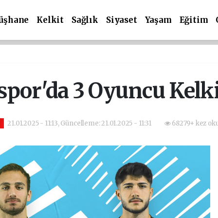
üşhane
Kelkit
Sağlık
Siyaset
Yaşam
Eğitim
por'da 3 Oyuncu Kelki
21.01.2025 - 11:13, Güncelleme: 21.01.2025 - 11:31
68279+ kez ok