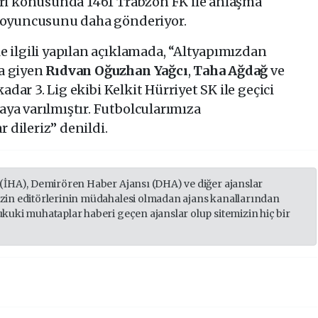
eri konusunda 1461 Trabzon FK ile anlaşma
3 oyuncusunu daha gönderiyor.
le ilgili yapılan açıklamada, “Altyapımızdan
a giyen
Rıdvan Oğuzhan Yağcı
,
Taha Ağdağ
ve
adar 3. Lig ekibi Kelkit Hürriyet SK ile geçici
ya varılmıştır. Futbolcularımıza
r dileriz” denildi.
 (İHA), Demirören Haber Ajansı (DHA) ve diğer ajanslar
izin editörlerinin müdahalesi olmadan ajans kanallarından
ukuki muhataplar haberi geçen ajanslar olup sitemizin hiç bir