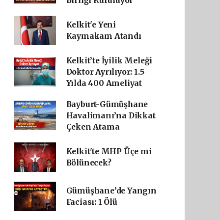
Birliği Kuruluyor
Kelkit'e Yeni
Kaymakam Atandı
Kelkit’te İyilik Meleği
Doktor Ayrılıyor: 1.5
Yılda 400 Ameliyat
Bayburt-Gümüşhane
Havalimanı’na Dikkat
Çeken Atama
Kelkit'te MHP Üçe mi
Bölünecek?
Gümüşhane’de Yangın
Faciası: 1 Ölü