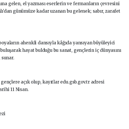
mına gelen, el yazması eserlerin ve fermanların çevresini
nlı’dan günümüze kadar uzanan bu gelenek; sabır, zarafet
boyaların ahenkli dansıyla kâğıda yansıyan büyüleyici
 buluşarak hayat bulduğu bu sanat, gençlerin iç dünyasını
 sunar.
 gençlere açık olup, kayıtlar edu.gsb.gov.tr adresi
rihi 11 Nisan.
ezi