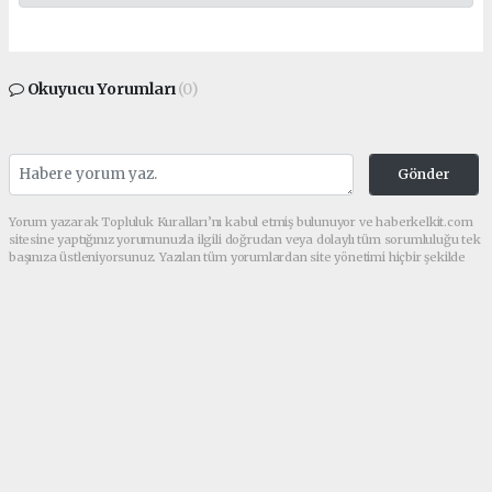
Okuyucu Yorumları
(0)
Gönder
Yorum yazarak Topluluk Kuralları’nı kabul etmiş bulunuyor ve haberkelkit.com
sitesine yaptığınız yorumunuzla ilgili doğrudan veya dolaylı tüm sorumluluğu tek
başınıza üstleniyorsunuz. Yazılan tüm yorumlardan site yönetimi hiçbir şekilde
sorumlu tutulamaz.
haber paketi
haber scripti
haber yazılımı
Tüm hakları saklı tutulmaktadır.Copyright 2026©
Haber Yazılımı:
Web Aksiyon ®