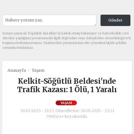
Gönder
Yorum yazarak Topluluk Kuralları’nı kabul etmiş bulunuyor ve haberkelkit.com
sitesine yaptığınız yorumunuzla ilgili doğrudan veya dolaylı tüm sorumluluğu tek
başınıza üstleniyorsunuz. Yazılan tüm yorumlardan site yönetimi hiçbir şekilde
sorumlu tutulamaz.
Anasayfa
Yaşam
Kelkit-Söğütlü Beldesi'nde
Trafik Kazası: 1 Ölü, 1 Yaralı
YAŞAM
30.03.2025 - 21:23, Güncelleme: 30.03.2025 - 23:21
5963524+ kez okundu.