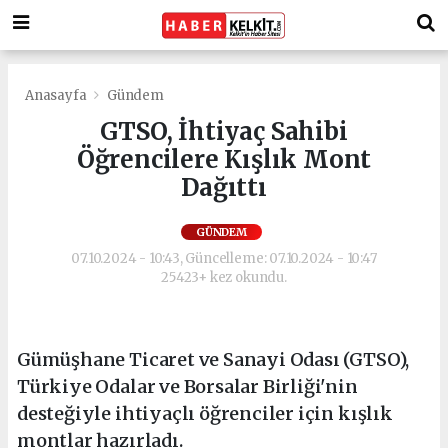
Anasayfa
Gündem
GTSO, İhtiyaç Sahibi
Öğrencilere Kışlık Mont
Dağıttı
GÜNDEM
07.10.2024 - 10:43, Güncelleme: 07.10.2024 - 10:47
25423+ kez okundu.
Gümüşhane Ticaret ve Sanayi Odası (GTSO),
Türkiye Odalar ve Borsalar Birliği'nin
desteğiyle ihtiyaçlı öğrenciler için kışlık
montlar hazırladı.