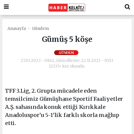
Anasayfa
Gündem
Gümüş 5 köşe
GÜNDEM
27.03.2023 - 08:42, Güncelleme: 22.11.2023 - 05:13
12137+ kez okundu.
TFF 3.Lig, 2. Grupta mücadele eden
temsilcimiz Gümüşhane Sportif Faaliyetler
A.Ş. sahasında konuk ettiği Kırıkkale
Anadoluspor’u 5-1’lik farklı skorla mağlup
etti.