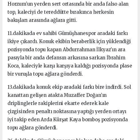
Horzum’un yerden sert ortasında bir anda falso alan
top, kaleciyi de tereddütte bırakınca herkesin
bakışları arasında ağlara gitti.
11.dakikada ev sahibi Gümüşhanespor aradaki farkı
ikiye çıkardı. Konuk ekibin beraberlik için yüklendiği
pozisyonda topu kapan Abdurrahman İlkyaz’ın ara
pasıyla bir anda defansın arkasına sarkan İbrahim
Koca, kaleciyle karşı karşıya kaldığı pozisyonda plase
bir vuruşla topu ağlara gönderdi.
13.dakikada konuk ekip aradaki farkı bire indirdi. Sol
kanattan gelişen atakta Muzaffer Doğan’ın
driplinglerle rakiplerini ekarte ederek kale
çizgisinden penaltı noktasına yaptığı yerden ortayı
iyi takip eden Arda Kürşat Kaya bomboş pozisyonda
topu ağlara gönderdi.