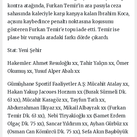
kontra atağında, Furkan Temir’in ara pasıyla ceza
sahasında kaleciyle karşı karşıya kalan İbrahim Koca,
açısını kaybedince penaltı noktasına koşusunu
gösteren Furkan Temir’e topu iade etti. Temir ise
plase bir vuruşla aradaki farkı dörde çıkardı.
Stat: Yeni Şehir
Hakemler: Ahmet Resuloğlu xx, Tahir Yalçın xx, Ömer
Okumuş xx, Yusuf Alper Abalı xx
Gümüşhane Sportif Faaliyetler A.Ş: Mücahit Atalay xx,
Hakan Yakup Jacoues Horzum xx (Burak Sürmeli Dk.
63 xx), Mücahit Karagöz xx, Tayfun Tatlı xx,
Abdurrahman İlkyaz xx, Mikail Albayrak xx (Furkan
Temir Dk. 63 xx), Nebi Tiryakioğlu xx (Samet Erdem
Olgaç Dk. 75 xx), Sancar Yıldırım xx, Ayhan Gürbüz xx
(Osman Can Kömürcü Dk. 75 xx), Sefa Akın Başıbüyük