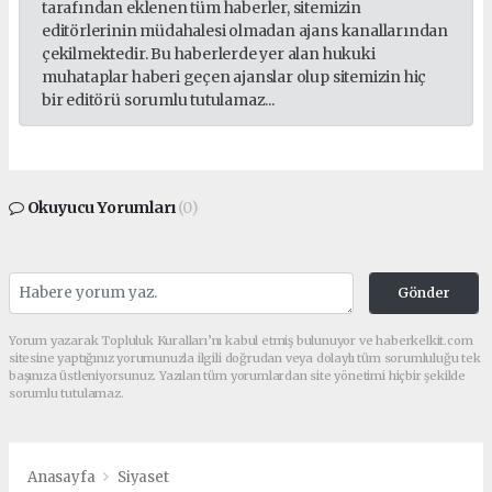
tarafından eklenen tüm haberler, sitemizin
editörlerinin müdahalesi olmadan ajans kanallarından
çekilmektedir. Bu haberlerde yer alan hukuki
muhataplar haberi geçen ajanslar olup sitemizin hiç
bir editörü sorumlu tutulamaz...
Okuyucu Yorumları
(0)
Gönder
Yorum yazarak Topluluk Kuralları’nı kabul etmiş bulunuyor ve haberkelkit.com
sitesine yaptığınız yorumunuzla ilgili doğrudan veya dolaylı tüm sorumluluğu tek
başınıza üstleniyorsunuz. Yazılan tüm yorumlardan site yönetimi hiçbir şekilde
sorumlu tutulamaz.
Anasayfa
Siyaset