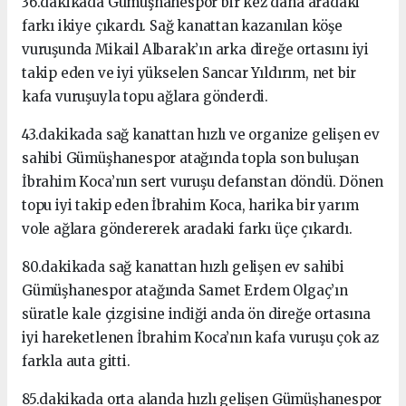
36.dakikada Gümüşhanespor bir kez daha aradaki
farkı ikiye çıkardı. Sağ kanattan kazanılan köşe
vuruşunda Mikail Albarak’ın arka direğe ortasını iyi
takip eden ve iyi yükselen Sancar Yıldırım, net bir
kafa vuruşuyla topu ağlara gönderdi.
43.dakikada sağ kanattan hızlı ve organize gelişen ev
sahibi Gümüşhanespor atağında topla son buluşan
İbrahim Koca’nın sert vuruşu defanstan döndü. Dönen
topu iyi takip eden İbrahim Koca, harika bir yarım
vole ağlara göndererek aradaki farkı üçe çıkardı.
80.dakikada sağ kanattan hızlı gelişen ev sahibi
Gümüşhanespor atağında Samet Erdem Olgaç’ın
süratle kale çizgisine indiği anda ön direğe ortasına
iyi hareketlenen İbrahim Koca’nın kafa vuruşu çok az
farkla auta gitti.
85.dakikada orta alanda hızlı gelişen Gümüşhanespor