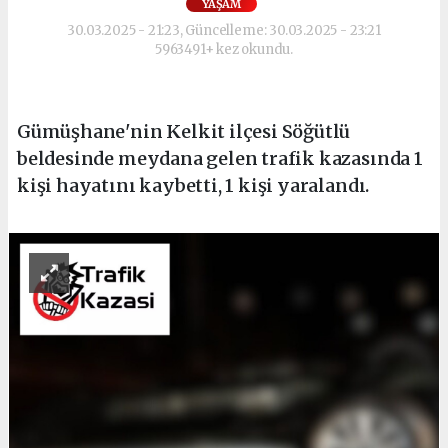
YAŞAM
30.03.2025 - 21:23, Güncelleme: 30.03.2025 - 23:21
5963491+ kez okundu.
Gümüşhane'nin Kelkit ilçesi Söğütlü
beldesinde meydana gelen trafik kazasında 1
kişi hayatını kaybetti, 1 kişi yaralandı.