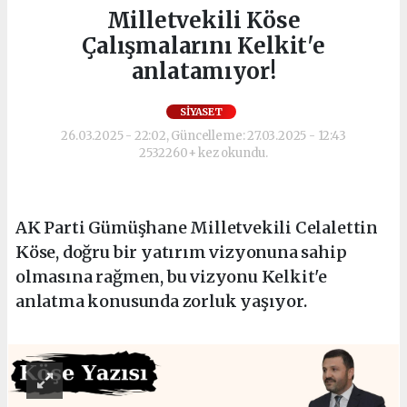
Milletvekili Köse
Çalışmalarını Kelkit'e
anlatamıyor!
SIYASET
26.03.2025 - 22:02, Güncelleme: 27.03.2025 - 12:43
2532260+ kez okundu.
AK Parti Gümüşhane Milletvekili Celalettin
Köse, doğru bir yatırım vizyonuna sahip
olmasına rağmen, bu vizyonu Kelkit'e
anlatma konusunda zorluk yaşıyor.