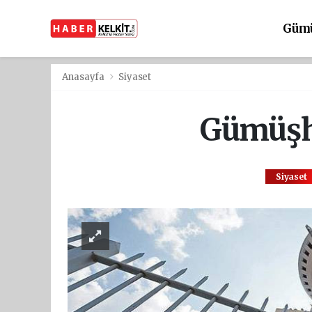
Güm
Anasayfa
Siyaset
Gümüşha
Siyaset