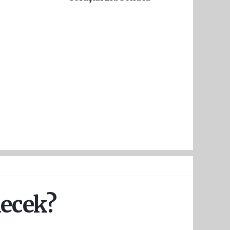
necek?