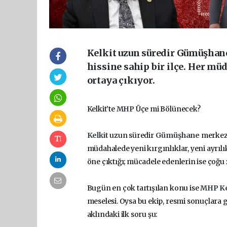
Kelkit uzun süredir Gümüşhan
hissine sahip bir ilçe. Her müd
ortaya çıkıyor.
Kelkit’te
MHP
Üçe mi Bölünecek?
Kelkit
uzun süredir
Gümüşhane
merkezd
müdahalede yeni kırgınlıklar, yeni ayrılık
öne çıktığı; mücadele edenlerin ise çoğu
Bugün en çok tartışılan konu ise
MHP
K
meselesi. Oysa bu ekip, resmi sonuçlara g
aklındaki ilk soru şu: