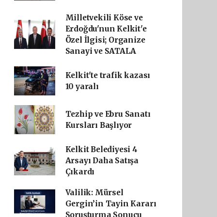
Milletvekili Köse ve
Erdoğdu'nun Kelkit'e
Özel İlgisi; Organize
Sanayi ve SATALA
Kelkit'te trafik kazası
10 yaralı
Tezhip ve Ebru Sanatı
Kursları Başlıyor
Kelkit Belediyesi 4
Arsayı Daha Satışa
Çıkardı
Valilik: Mürsel
Gergin’in Tayin Kararı
Soruşturma Sonucu