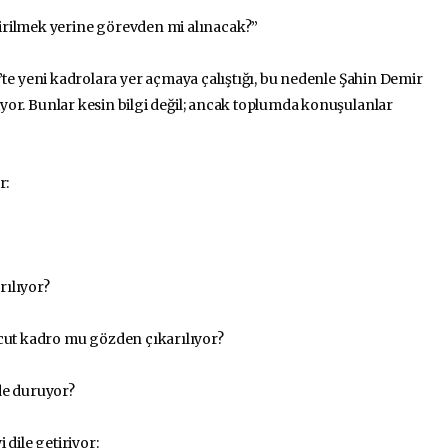
irilmek yerine görevden mi alınacak?”
kit’te yeni kadrolara yer açmaya çalıştığı, bu nedenle Şahin Demir
liyor. Bunlar kesin bilgi değil; ancak toplumda konuşulanlar
r:
rılıyor?
vcut kadro mu gözden çıkarılıyor?
de duruyor?
 dile getiriyor: