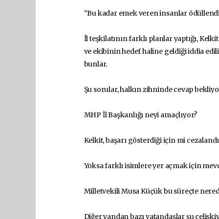
“Bu kadar emek veren insanlar ödüllend
İl teşkilatının farklı planlar yaptığı, Kel
ve ekibinin hedef haline geldiği iddia edi
bunlar.
Şu sorular, halkın zihninde cevap bekliyo
MHP
İl Başkanlığı neyi amaçlıyor?
Kelkit, başarı gösterdiği için mi cezalandı
Yoksa farklı isimlere yer açmak için me
Milletvekili Musa Küçük bu süreçte nere
Diğer yandan bazı vatandaşlar şu çelişkiyi