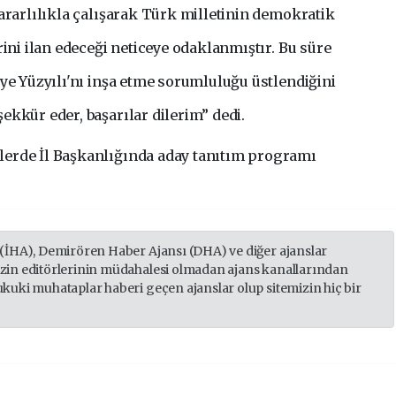
ararlılıkla çalışarak Türk milletinin demokratik
rini ilan edeceği neticeye odaklanmıştır. Bu süre
iye Yüzyılı'nı inşa etme sorumluluğu üstlendiğini
ekkür eder, başarılar dilerim” dedi.
erde İl Başkanlığında aday tanıtım programı
 (İHA), Demirören Haber Ajansı (DHA) ve diğer ajanslar
izin editörlerinin müdahalesi olmadan ajans kanallarından
ukuki muhataplar haberi geçen ajanslar olup sitemizin hiç bir