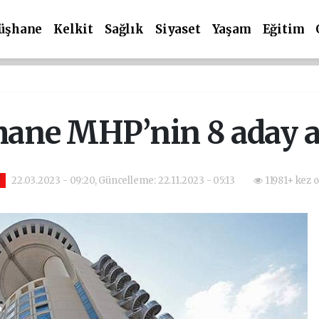
üşhane
Kelkit
Sağlık
Siyaset
Yaşam
Eğitim
ne MHP’nin 8 aday a
22.03.2023 - 09:20, Güncelleme: 22.11.2023 - 05:13
11981+ kez 