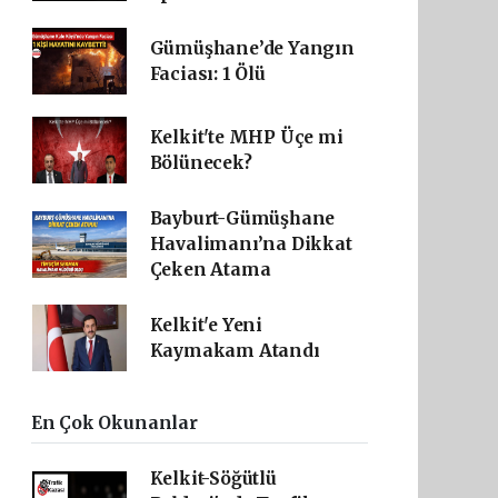
Gümüşhane’de Yangın
Faciası: 1 Ölü
Kelkit'te MHP Üçe mi
Bölünecek?
Bayburt-Gümüşhane
Havalimanı’na Dikkat
Çeken Atama
Kelkit'e Yeni
Kaymakam Atandı
En Çok Okunanlar
Kelkit-Söğütlü