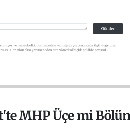
Gönder
lunuyor ve haberkelkit.com sitesine yaptığınız yorumunuzla ilgili doğrudan
orsunuz. Yazılan tüm yorumlardan site yönetimi hiçbir şekilde sorumlu
t'te MHP Üçe mi Bölü