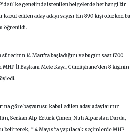
’de ülke genelinde istenilen belgelerde herhangi bir
 kabul edilen aday adayı sayısı bin 890 kişi olurken bu
 öğrenildi.
ı sürecinin 14 Mart’ta başladığını ve bugün saat 17.00
n MHP İl Başkanı Mete Kaya, Gümüşhane’den 8 kişinin
öyledi.
rına göre başvurusu kabul edilen aday adaylarının
ün, Serkan Alp, Ertürk Çimen, Nuh Alparslan Durdu,
u belirterek, “14 Mayıs'ta yapılacak seçimlerde MHP