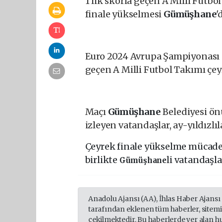
1'lik skorla geçen A Milli Futbo
finale yükselmesi
Gümüşhane
'
Euro 2024 Avrupa Şampiyonası so
geçen A Milli Futbol Takımı çey
Maçı
Gümüşhane
Belediyesi ön
izleyen vatandaşlar, ay-yıldızlıl
Çeyrek finale yükselme mücad
birlikte
li vatandaşl
Gümüşhane
Anadolu Ajansı (AA), İhlas Haber Ajansı
tarafından eklenen tüm haberler, sitem
çekilmektedir. Bu haberlerde yer alan h