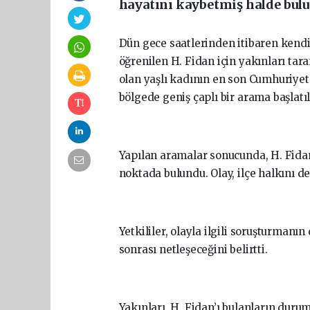
hayatını kaybetmiş halde bul
Dün gece saatlerinden itibaren kend
öğrenilen H. Fidan için yakınları tara
olan yaşlı kadının en son Cumhuriyet
bölgede geniş çaplı bir arama başlatıl
Yapılan aramalar sonucunda, H. Fidan
noktada bulundu. Olay, ilçe halkını d
Yetkililer, olayla ilgili soruşturman
sonrası netleşeceğini belirtti.
Yakınları, H. Fidan’ı bulanların duru