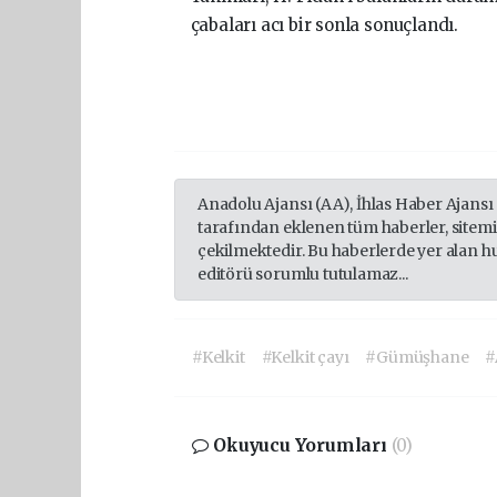
çabaları acı bir sonla sonuçlandı.
Anadolu Ajansı (AA), İhlas Haber Ajansı
tarafından eklenen tüm haberler, sitem
çekilmektedir. Bu haberlerde yer alan h
editörü sorumlu tutulamaz...
#Kelkit
#Kelkit çayı
#Gümüşhane
#
Okuyucu Yorumları
(0)