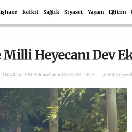
üşhane
Kelkit
Sağlık
Siyaset
Yaşam
Eğitim
illi Heyecanı Dev Ek
03.07.2024 - 09:09, Güncelleme: 03.07.2024 - 09:13
62065+ kez o