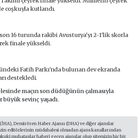
l Takımı çeyrek finale yükseldi. Millilerin çeyrek
de coşkuyla kutlandı.
n 16 turunda rakibi Avusturya'yı 2-1'lik skorla
rek finale yükseldi.
ündeki Fatih Parkı'nda bulunan dev ekranda
arı destekledi.
elesinde maçın son düdüğünün çalmasıyla
ar büyük sevinç yaşadı.
 (İHA), Demirören Haber Ajansı (DHA) ve diğer ajanslar
izin editörlerinin müdahalesi olmadan ajans kanallarından
ukuki muhataplar haberi geçen ajanslar olup sitemizin hiç bir