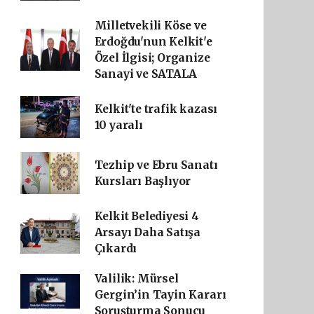
Milletvekili Köse ve
Erdoğdu'nun Kelkit'e
Özel İlgisi; Organize
Sanayi ve SATALA
Kelkit'te trafik kazası
10 yaralı
Tezhip ve Ebru Sanatı
Kursları Başlıyor
Kelkit Belediyesi 4
Arsayı Daha Satışa
Çıkardı
Valilik: Mürsel
Gergin’in Tayin Kararı
Soruşturma Sonucu