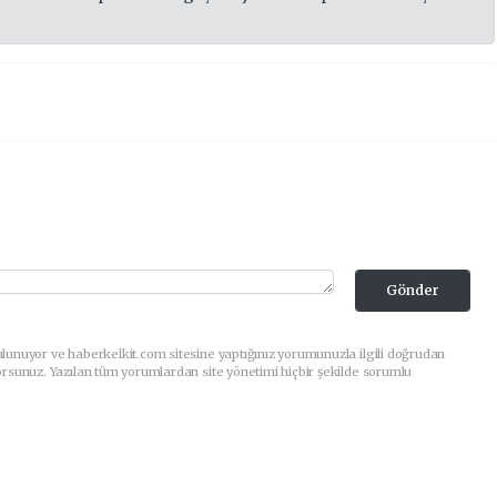
Gönder
lunuyor ve haberkelkit.com sitesine yaptığınız yorumunuzla ilgili doğrudan
orsunuz. Yazılan tüm yorumlardan site yönetimi hiçbir şekilde sorumlu