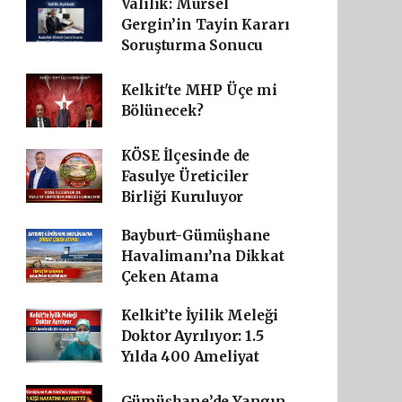
Valilik: Mürsel
Gergin’in Tayin Kararı
Soruşturma Sonucu
Kelkit'te MHP Üçe mi
Bölünecek?
KÖSE İlçesinde de
Fasulye Üreticiler
Birliği Kuruluyor
Bayburt-Gümüşhane
Havalimanı’na Dikkat
Çeken Atama
Kelkit’te İyilik Meleği
Doktor Ayrılıyor: 1.5
Yılda 400 Ameliyat
Gümüşhane’de Yangın