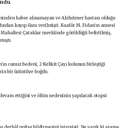
undu.
isinden haber alınamayan ve Alzheimer hastası olduğu
fından kayıp ilanı verilmişti. Kuaför M. Fidan’ın annesi
 Mahallesi Çataklar mevkiinde görüldüğü belirtilmiş,
mıştı.
’ın cansız bedeni, 2
Kelkit
Çayı kolunun birleştiği
erin bir üzüntüye boğdu.
ın devam ettiğini ve ölüm nedeninin yapılacak otopsi
mu derhâl polise bildirmesini istemişti. Ne yazık ki arama