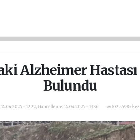
aki Alzheimer Hastası
Bulundu
14.04.2025 - 12:22, Güncelleme: 14.04.2025 - 13:36
10255598+ kez