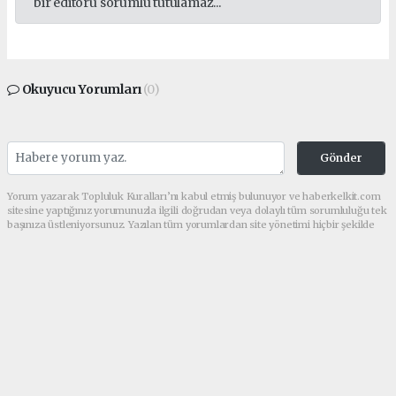
bir editörü sorumlu tutulamaz...
Okuyucu Yorumları
(0)
Gönder
Yorum yazarak Topluluk Kuralları’nı kabul etmiş bulunuyor ve haberkelkit.com
sitesine yaptığınız yorumunuzla ilgili doğrudan veya dolaylı tüm sorumluluğu tek
başınıza üstleniyorsunuz. Yazılan tüm yorumlardan site yönetimi hiçbir şekilde
sorumlu tutulamaz.
haber paketi
haber scripti
haber yazılımı
Tüm hakları saklı tutulmaktadır.Copyright 2026©
Haber Yazılımı:
Web Aksiyon ®