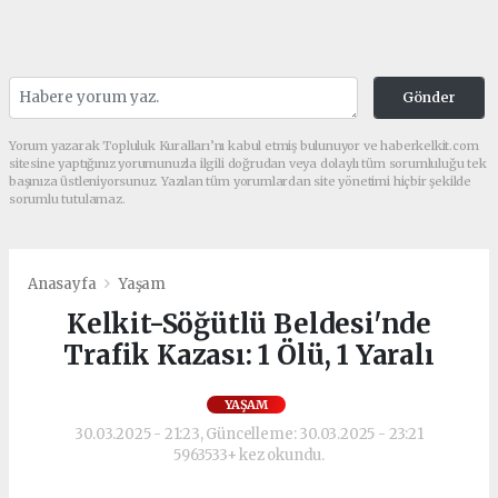
Gönder
Yorum yazarak Topluluk Kuralları’nı kabul etmiş bulunuyor ve haberkelkit.com
sitesine yaptığınız yorumunuzla ilgili doğrudan veya dolaylı tüm sorumluluğu tek
başınıza üstleniyorsunuz. Yazılan tüm yorumlardan site yönetimi hiçbir şekilde
sorumlu tutulamaz.
Anasayfa
Yaşam
Kelkit-Söğütlü Beldesi'nde
Trafik Kazası: 1 Ölü, 1 Yaralı
YAŞAM
30.03.2025 - 21:23, Güncelleme: 30.03.2025 - 23:21
5963533+ kez okundu.