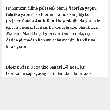
Halkımızın diline pelesenk olmuş
"fabrika yapın,
fabrika yapın"
isteklerinin tamda karşılığı bu
projeler.
Satala Antik Kenti
başarıldığında görebilen
için bir bacasız fabrika. Bu konuyla özel olarak
Ecz.
Mansur Macit
bey ilgileniyor. Ondan dolayı çok
derine girmeden konuyu anlatma işini kendisine
bırakıyorum.
Diğer projesi
Organize Sanayi Bölgesi,
bir
fabrikanın sağlayacağı istihdamdan daha fazla
istihdam sağlayacak, ve ona ek olarak Kelkit'i bir
merkez haline getirecektir.
Bölgemizde sanayi
yatırımcısı, düz alan olmadığı için ne Trabzon'da ne
de Gümüşhane merkez'de yer bulamıyor
. Bu büyük
açığı Kelkit kapatacak. Bu projeler uzerine uzun uzun