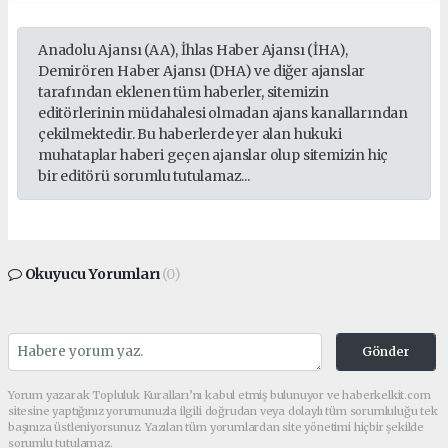
Anadolu Ajansı (AA), İhlas Haber Ajansı (İHA),
Demirören Haber Ajansı (DHA) ve diğer ajanslar
tarafından eklenen tüm haberler, sitemizin
editörlerinin müdahalesi olmadan ajans kanallarından
çekilmektedir. Bu haberlerde yer alan hukuki
muhataplar haberi geçen ajanslar olup sitemizin hiç
bir editörü sorumlu tutulamaz...
Okuyucu Yorumları
(0)
Gönder
Yorum yazarak Topluluk Kuralları’nı kabul etmiş bulunuyor ve haberkelkit.com
sitesine yaptığınız yorumunuzla ilgili doğrudan veya dolaylı tüm sorumluluğu tek
başınıza üstleniyorsunuz. Yazılan tüm yorumlardan site yönetimi hiçbir şekilde
sorumlu tutulamaz.