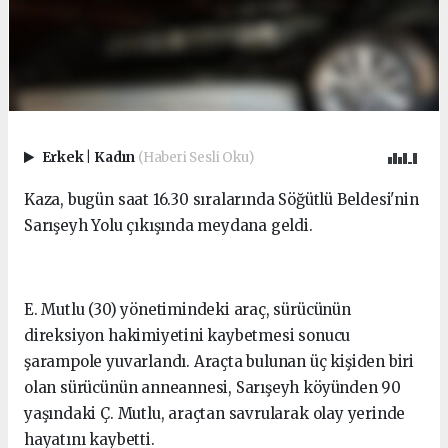
Erkek
|
Kadın
(Haberi Sesli Oku)
Kaza, bugün saat 16.30 sıralarında Söğütlü Beldesi'nin
Sarışeyh Yolu çıkışında meydana geldi.
E. Mutlu (30) yönetimindeki araç, sürücünün
direksiyon hakimiyetini kaybetmesi sonucu
şarampole yuvarlandı. Araçta bulunan üç kişiden biri
olan sürücünün anneannesi, Sarışeyh köyünden 90
yaşındaki Ç. Mutlu, araçtan savrularak olay yerinde
hayatını kaybetti.