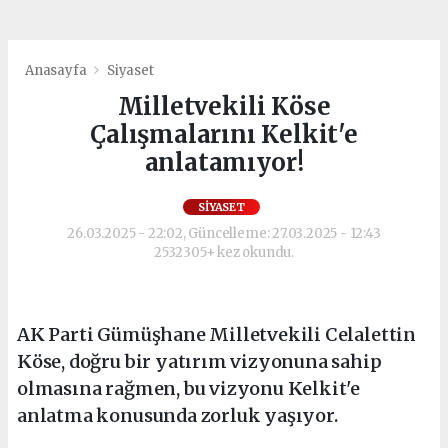
Anasayfa
Siyaset
Milletvekili Köse
Çalışmalarını Kelkit'e
anlatamıyor!
SIYASET
26.03.2025 - 22:02, Güncelleme: 27.03.2025 - 12:43
2532305+ kez okundu.
AK Parti Gümüşhane Milletvekili Celalettin
Köse, doğru bir yatırım vizyonuna sahip
olmasına rağmen, bu vizyonu Kelkit'e
anlatma konusunda zorluk yaşıyor.