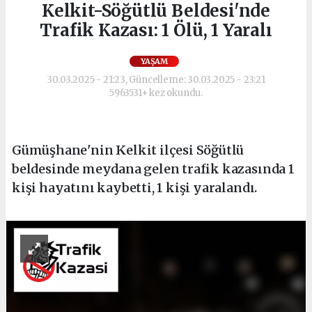
Kelkit-Söğütlü Beldesi'nde
Trafik Kazası: 1 Ölü, 1 Yaralı
YAŞAM
30.03.2025 - 21:23, Güncelleme: 30.03.2025 - 23:21
5963531+ kez okundu.
Gümüşhane'nin Kelkit ilçesi Söğütlü
beldesinde meydana gelen trafik kazasında 1
kişi hayatını kaybetti, 1 kişi yaralandı.