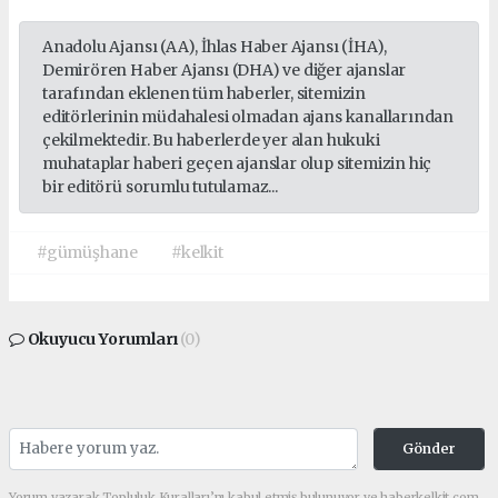
Anadolu Ajansı (AA), İhlas Haber Ajansı (İHA),
Demirören Haber Ajansı (DHA) ve diğer ajanslar
tarafından eklenen tüm haberler, sitemizin
editörlerinin müdahalesi olmadan ajans kanallarından
çekilmektedir. Bu haberlerde yer alan hukuki
muhataplar haberi geçen ajanslar olup sitemizin hiç
bir editörü sorumlu tutulamaz...
#gümüşhane
#kelkit
Okuyucu Yorumları
(0)
Gönder
Yorum yazarak Topluluk Kuralları’nı kabul etmiş bulunuyor ve haberkelkit.com