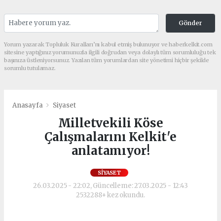
Gönder
Yorum yazarak Topluluk Kuralları’nı kabul etmiş bulunuyor ve haberkelkit.com
sitesine yaptığınız yorumunuzla ilgili doğrudan veya dolaylı tüm sorumluluğu tek
başınıza üstleniyorsunuz. Yazılan tüm yorumlardan site yönetimi hiçbir şekilde
sorumlu tutulamaz.
Anasayfa
Siyaset
Milletvekili Köse
Çalışmalarını Kelkit'e
anlatamıyor!
SIYASET
26.03.2025 - 22:02, Güncelleme: 27.03.2025 - 12:43
2532288+ kez okundu.