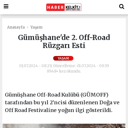
Anasayfa
Yaşam
Gümüşhane'de 2. Off-Road
Rüzgarı Esti
YAŞAM
01.07.2024 - 08:29, Güncelleme: 01.07.2024 - 09:39
8948+ kez okundu.
Gümüşhane Off-Road Kulübü (GÜMOFF)
tarafından bu yıl 2’ncisi düzenlenen Doğa ve
Off Road Festivaline yoğun ilgi gösterildi.