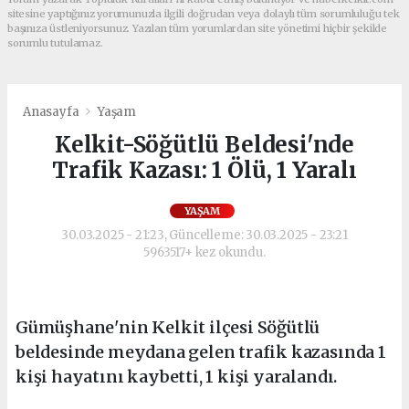
sitesine yaptığınız yorumunuzla ilgili doğrudan veya dolaylı tüm sorumluluğu tek
başınıza üstleniyorsunuz. Yazılan tüm yorumlardan site yönetimi hiçbir şekilde
sorumlu tutulamaz.
Anasayfa
Yaşam
Kelkit-Söğütlü Beldesi'nde
Trafik Kazası: 1 Ölü, 1 Yaralı
YAŞAM
30.03.2025 - 21:23, Güncelleme: 30.03.2025 - 23:21
5963517+ kez okundu.
Gümüşhane'nin Kelkit ilçesi Söğütlü
beldesinde meydana gelen trafik kazasında 1
kişi hayatını kaybetti, 1 kişi yaralandı.