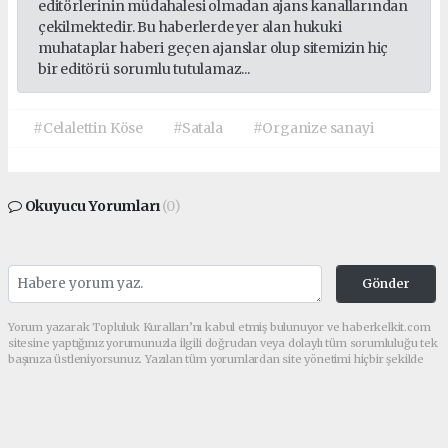
editörlerinin müdahalesi olmadan ajans kanallarından
çekilmektedir. Bu haberlerde yer alan hukuki
muhataplar haberi geçen ajanslar olup sitemizin hiç
bir editörü sorumlu tutulamaz...
#Celalettin Köse
#Satala
#Organize sanayi
Okuyucu Yorumları
(0)
Gönder
Yorum yazarak Topluluk Kuralları’nı kabul etmiş bulunuyor ve haberkelkit.com
sitesine yaptığınız yorumunuzla ilgili doğrudan veya dolaylı tüm sorumluluğu tek
başınıza üstleniyorsunuz. Yazılan tüm yorumlardan site yönetimi hiçbir şekilde
sorumlu tutulamaz.