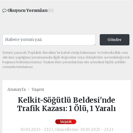
Okuyucu Yorumları
(0)
Gönder
Yorum yazarak Topluluk Kuralları’nı kabul etmiş bulunuyor ve haberkelkit.com
sitesine yaptığınız yorumunuzla ilgili doğrudan veya dolaylı tüm sorumluluğu tek
başınıza üstleniyorsunuz. Yazılan tüm yorumlardan site yönetimi hiçbir şekilde
sorumlu tutulamaz.
Anasayfa
Yaşam
Kelkit-Söğütlü Beldesi'nde
Trafik Kazası: 1 Ölü, 1 Yaralı
YAŞAM
30.03.2025 - 21:23, Güncelleme: 30.03.2025 - 23:21