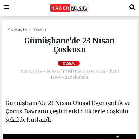
Anasayfa
Yaşam
Gümüşhane'de 23 Nisan
Çoskusu
YAŞAM
23.04.2024 - 14:30, Güncelleme: 23.04.2024 - 15:20
11006+ kez okundu.
Gümüşhane’de 23 Nisan Ulusal Egemenlik ve
Çocuk Bayramı çeşitli etkinliklerle coşkulu
şekilde kutlandı.