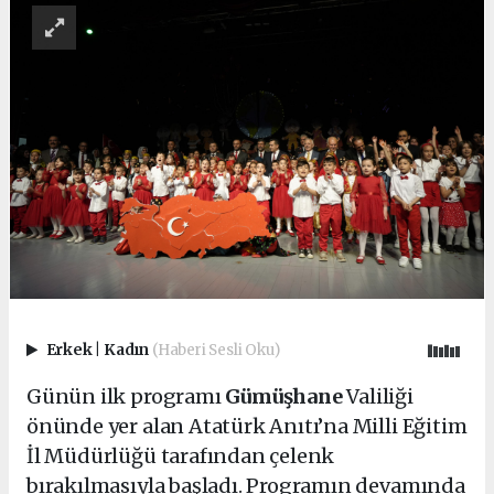
Erkek
|
Kadın
(Haberi Sesli Oku)
Günün ilk programı
Gümüşhane
Valiliği
önünde yer alan Atatürk Anıtı’na Milli Eğitim
İl Müdürlüğü tarafından çelenk
bırakılmasıyla başladı. Programın devamında