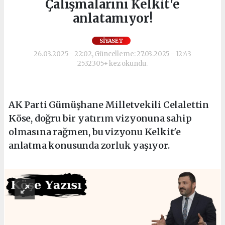
Çalışmalarını Kelkit'e
anlatamıyor!
SIYASET
26.03.2025 - 22:02, Güncelleme: 27.03.2025 - 12:43
2532305+ kez okundu.
AK Parti Gümüşhane Milletvekili Celalettin
Köse, doğru bir yatırım vizyonuna sahip
olmasına rağmen, bu vizyonu Kelkit'e
anlatma konusunda zorluk yaşıyor.