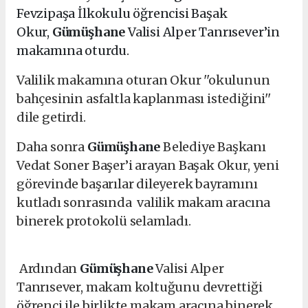
Fevzipaşa İlkokulu öğrencisi Başak
Okur,
Gümüşhane
Valisi Alper Tanrısever’in
makamına oturdu.
Valilik makamına oturan Okur ''okulunun
bahçesinin asfaltla kaplanması istediğini''
dile getirdi.
Daha sonra
Gümüşhane
Belediye Başkanı
Vedat Soner Başer’i arayan Başak Okur, yeni
görevinde başarılar dileyerek bayramını
kutladı sonrasında valilik makam aracına
binerek protokolü selamladı.
Ardından
Gümüşhane
Valisi Alper
Tanrısever, makam koltuğunu devrettiği
öğrenci ile birlikte makam aracına binerek