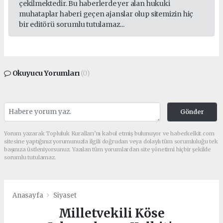
çekilmektedir. Bu haberlerde yer alan hukuki
muhataplar haberi geçen ajanslar olup sitemizin hiç
bir editörü sorumlu tutulamaz...
Okuyucu Yorumları
(0)
Gönder
Yorum yazarak Topluluk Kuralları’nı kabul etmiş bulunuyor ve haberkelkit.com
sitesine yaptığınız yorumunuzla ilgili doğrudan veya dolaylı tüm sorumluluğu tek
başınıza üstleniyorsunuz. Yazılan tüm yorumlardan site yönetimi hiçbir şekilde
sorumlu tutulamaz.
Anasayfa
Siyaset
Milletvekili Köse