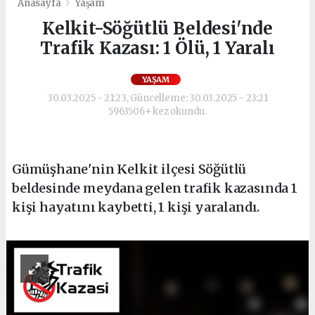
Anasayfa
Yaşam
Kelkit-Söğütlü Beldesi'nde
Trafik Kazası: 1 Ölü, 1 Yaralı
YAŞAM
30.03.2025 - 21:23, Güncelleme: 30.03.2025 - 23:21
5963506+ kez okundu.
Gümüşhane'nin Kelkit ilçesi Söğütlü
beldesinde meydana gelen trafik kazasında 1
kişi hayatını kaybetti, 1 kişi yaralandı.