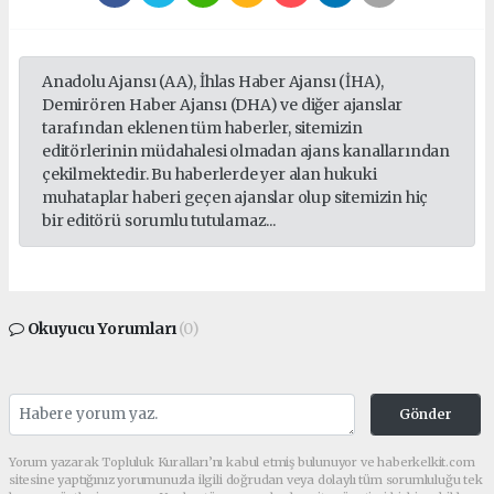
Anadolu Ajansı (AA), İhlas Haber Ajansı (İHA),
Demirören Haber Ajansı (DHA) ve diğer ajanslar
tarafından eklenen tüm haberler, sitemizin
editörlerinin müdahalesi olmadan ajans kanallarından
çekilmektedir. Bu haberlerde yer alan hukuki
muhataplar haberi geçen ajanslar olup sitemizin hiç
bir editörü sorumlu tutulamaz...
Okuyucu Yorumları
(0)
Gönder
Yorum yazarak Topluluk Kuralları’nı kabul etmiş bulunuyor ve haberkelkit.com
sitesine yaptığınız yorumunuzla ilgili doğrudan veya dolaylı tüm sorumluluğu tek