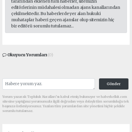
tarafından eklenen tüm haberler, sitemizin
editörlerinin müdahalesi olmadan ajans kanallarından
çekilmektedir. Bu haberlerde yer alan hukuki
muhataplar haberi geçen ajanslar olup sitemizin hiç
bir editörü sorumlu tutulamaz...
Okuyucu Yorumları
(0)
Gönder
Yorum yazarak Topluluk Kuralları’nı kabul etmiş bulunuyor ve haberkelkit.com
sitesine yaptığınız yorumunuzla ilgili doğrudan veya dolaylı tüm sorumluluğu tek
başınıza üstleniyorsunuz. Yazılan tüm yorumlardan site yönetimi hiçbir şekilde
sorumlu tutulamaz.