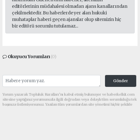
editörlerinin müdahalesi olmadan ajans kanallarından
çekilmektedir. Bu haberlerde yer alan hukuki
muhataplar haberi geçen ajanslar olup sitemizin hiç
bir editörü sorumlu tutulamaz...
Okuyucu Yorumları
(0)
Gönder
Yorum yazarak Topluluk Kuralları’nı kabul etmiş bulunuyor ve haberkelkit.com
sitesine yaptığınız yorumunuzla ilgili doğrudan veya dolaylı tüm sorumluluğu tek
başınıza üstleniyorsunuz. Yazılan tüm yorumlardan site yönetimi hiçbir şekilde
sorumlu tutulamaz.