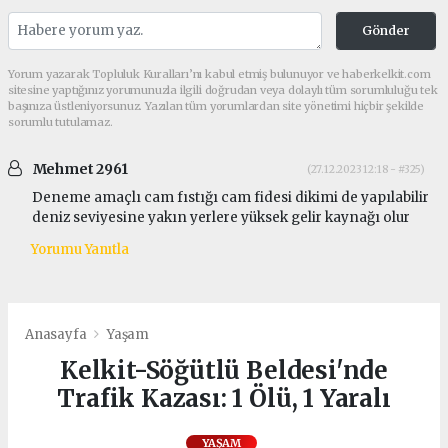
Gönder
Yorum yazarak Topluluk Kuralları’nı kabul etmiş bulunuyor ve haberkelkit.com
sitesine yaptığınız yorumunuzla ilgili doğrudan veya dolaylı tüm sorumluluğu tek
başınıza üstleniyorsunuz. Yazılan tüm yorumlardan site yönetimi hiçbir şekilde
sorumlu tutulamaz.
Mehmet 2961
(27.12.2023 12:18 - #325)
Deneme amaçlı cam fıstığı cam fidesi dikimi de yapılabilir
deniz seviyesine yakın yerlere yüksek gelir kaynağı olur
Yorumu Yanıtla
Anasayfa
Yaşam
Kelkit-Söğütlü Beldesi'nde
Trafik Kazası: 1 Ölü, 1 Yaralı
YAŞAM