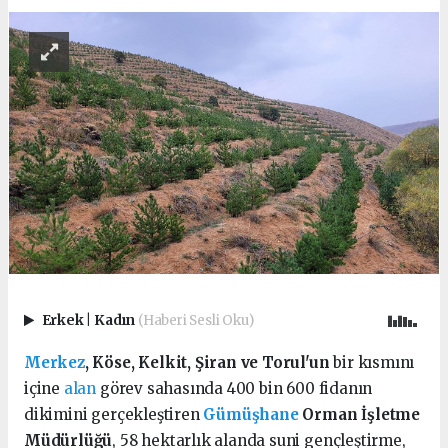
Erkek
|
Kadın
(Haberi Sesli Oku)
Merkez
, Köse, Kelkit, Şiran ve Torul'un
bir kısmını
içine
alan
görev sahasında 400 bin 600 fidanın
dikimini gerçekleştiren
Gümüşhane
Orman İşletme
Müdürlüğü
, 58 hektarlık alanda suni gençleştirme,