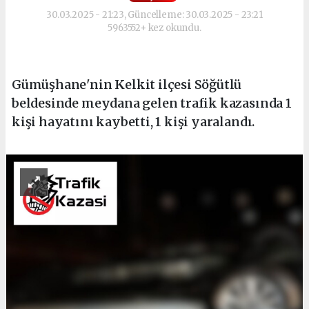
30.03.2025 - 21:23, Güncelleme: 30.03.2025 - 23:21
5963552+ kez okundu.
Gümüşhane'nin Kelkit ilçesi Söğütlü
beldesinde meydana gelen trafik kazasında 1
kişi hayatını kaybetti, 1 kişi yaralandı.