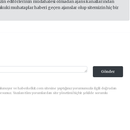
izin editörlerinin müdahalesi olmadan ajans kanallarından
ukuki muhataplar haberi geçen ajanslar olup sitemizin hiç bir
Gönder
lunuyor ve haberkelkit.com sitesine yaptığınız yorumunuzla ilgili doğrudan
orsunuz. Yazılan tüm yorumlardan site yönetimi hiçbir şekilde sorumlu