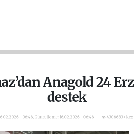
az’dan Anagold 24 Erz
destek
6.02.2026 - 06:46, Güncelleme: 16.02.2026 - 06:46
4306683+ kez 