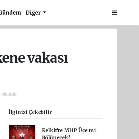
Gündem
Diğer
ene vakası
z okundu.
İlginizi Çekebilir
Kelkit'te MHP Üçe mi
Bölünecek?