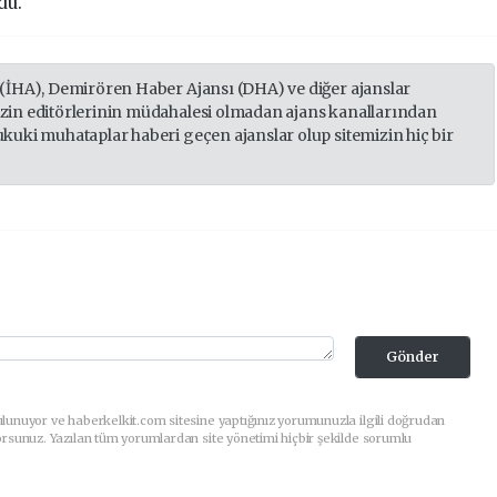
du.
 (İHA), Demirören Haber Ajansı (DHA) ve diğer ajanslar
izin editörlerinin müdahalesi olmadan ajans kanallarından
ukuki muhataplar haberi geçen ajanslar olup sitemizin hiç bir
Gönder
lunuyor ve haberkelkit.com sitesine yaptığınız yorumunuzla ilgili doğrudan
orsunuz. Yazılan tüm yorumlardan site yönetimi hiçbir şekilde sorumlu