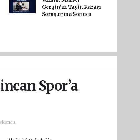
Gergin’in Tayin Kararı
Soruşturma Sonucu
incan Spor’a
okundu.