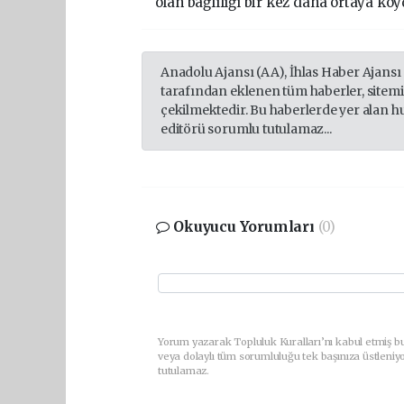
olan bağlılığı bir kez daha ortaya koy
Anadolu Ajansı (AA), İhlas Haber Ajansı
tarafından eklenen tüm haberler, sitem
çekilmektedir. Bu haberlerde yer alan h
editörü sorumlu tutulamaz...
Okuyucu Yorumları
(0)
Yorum yazarak Topluluk Kuralları’nı kabul etmiş bu
veya dolaylı tüm sorumluluğu tek başınıza üstleniy
tutulamaz.