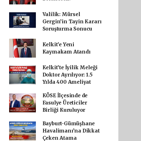
Valilik: Mürsel
Gergin’in Tayin Kararı
Soruşturma Sonucu
Kelkit'e Yeni
Kaymakam Atandı
Kelkit’te İyilik Meleği
Doktor Ayrılıyor: 1.5
Yılda 400 Ameliyat
KÖSE İlçesinde de
Fasulye Üreticiler
Birliği Kuruluyor
Bayburt-Gümüşhane
Havalimanı’na Dikkat
Çeken Atama