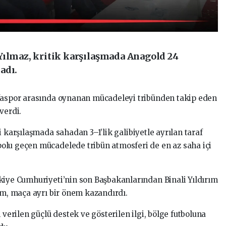
Yılmaz, kritik karşılaşmada Anagold 24
adı.
rfaspor arasında oynanan mücadeleyi tribünden takip eden
verdi.
i karşılaşmada sahadan 3–1’lik galibiyetle ayrılan taraf
olu geçen mücadelede tribün atmosferi de en az saha içi
kiye Cumhuriyeti’nin son Başbakanlarından Binali Yıldırım
ım, maça ayrı bir önem kazandırdı.
 verilen güçlü destek ve gösterilen ilgi, bölge futboluna