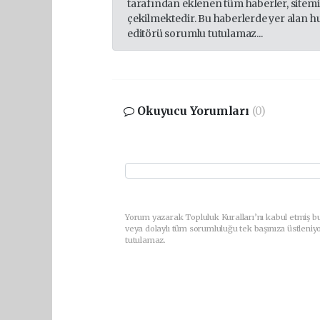
tarafından eklenen tüm haberler, sitem
çekilmektedir. Bu haberlerde yer alan h
editörü sorumlu tutulamaz...
Okuyucu Yorumları
(0)
Yorum yazarak Topluluk Kuralları’nı kabul etmiş bu
veya dolaylı tüm sorumluluğu tek başınıza üstleniy
tutulamaz.