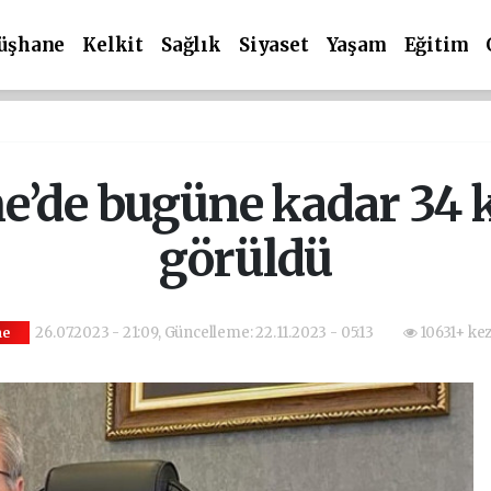
üşhane
Kelkit
Sağlık
Siyaset
Yaşam
Eğitim
’de bugüne kadar 34 k
görüldü
26.07.2023 - 21:09, Güncelleme: 22.11.2023 - 05:13
10631+ ke
ne