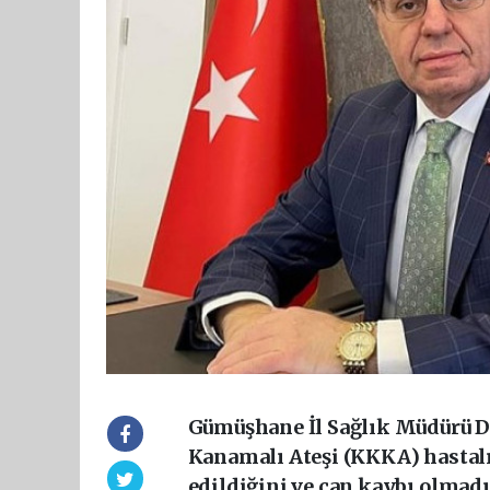
Gümüşhane İl Sağlık Müdürü Dr
Kanamalı Ateşi (KKKA) hastalığ
edildiğini ve can kaybı olmadı