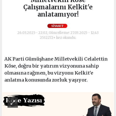
Çalışmalarını Kelkit'e
anlatamıyor!
SIYASET
26.03.2025 - 22:02, Güncelleme: 27.03.2025 - 12:43
2532272+ kez okundu.
AK Parti Gümüşhane Milletvekili Celalettin
Köse, doğru bir yatırım vizyonuna sahip
olmasına rağmen, bu vizyonu Kelkit'e
anlatma konusunda zorluk yaşıyor.