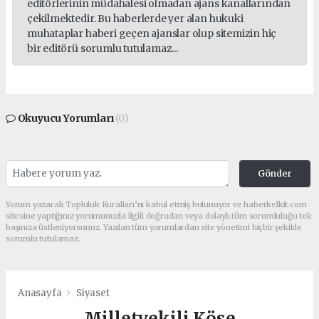
editörlerinin müdahalesi olmadan ajans kanallarından
çekilmektedir. Bu haberlerde yer alan hukuki
muhataplar haberi geçen ajanslar olup sitemizin hiç
bir editörü sorumlu tutulamaz...
Okuyucu Yorumları
(0)
Gönder
Yorum yazarak Topluluk Kuralları’nı kabul etmiş bulunuyor ve haberkelkit.com
sitesine yaptığınız yorumunuzla ilgili doğrudan veya dolaylı tüm sorumluluğu tek
başınıza üstleniyorsunuz. Yazılan tüm yorumlardan site yönetimi hiçbir şekilde
sorumlu tutulamaz.
Anasayfa
Siyaset
Milletvekili Köse