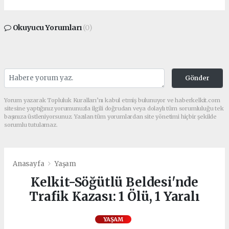
Okuyucu Yorumları
(0)
Gönder
Yorum yazarak Topluluk Kuralları’nı kabul etmiş bulunuyor ve haberkelkit.com
sitesine yaptığınız yorumunuzla ilgili doğrudan veya dolaylı tüm sorumluluğu tek
başınıza üstleniyorsunuz. Yazılan tüm yorumlardan site yönetimi hiçbir şekilde
sorumlu tutulamaz.
Anasayfa
Yaşam
Kelkit-Söğütlü Beldesi'nde
Trafik Kazası: 1 Ölü, 1 Yaralı
YAŞAM