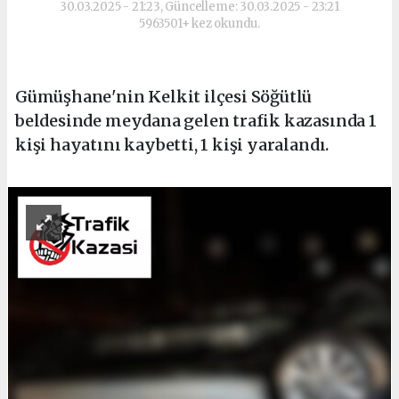
30.03.2025 - 21:23, Güncelleme: 30.03.2025 - 23:21
5963501+ kez okundu.
Gümüşhane'nin Kelkit ilçesi Söğütlü
beldesinde meydana gelen trafik kazasında 1
kişi hayatını kaybetti, 1 kişi yaralandı.