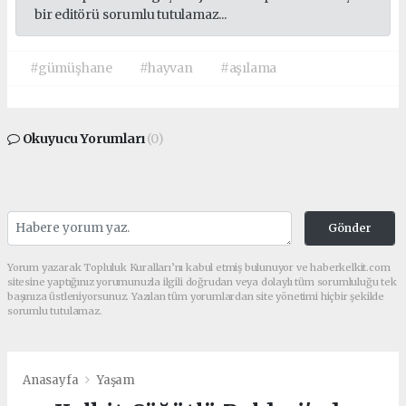
bir editörü sorumlu tutulamaz...
#gümüşhane
#hayvan
#aşılama
Okuyucu Yorumları
(0)
Gönder
Yorum yazarak Topluluk Kuralları’nı kabul etmiş bulunuyor ve haberkelkit.com
sitesine yaptığınız yorumunuzla ilgili doğrudan veya dolaylı tüm sorumluluğu tek
başınıza üstleniyorsunuz. Yazılan tüm yorumlardan site yönetimi hiçbir şekilde
sorumlu tutulamaz.
Anasayfa
Yaşam