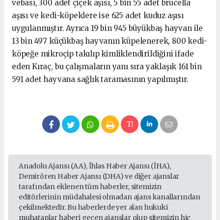
vebası, 300 adet çiçek aşısı, 5 bin 55 adet brucella
aşısı ve kedi-köpeklere ise 625 adet kuduz aşısı
uygulanmıştır. Ayrıca 19 bin 945 büyükbaş hayvan ile
13 bin 497 küçükbaş hayvanın küpelenerek, 800 kedi-
köpeğe mikroçip takılıp kimliklendirildiğini ifade
eden Kıraç, bu çalışmaların yanı sıra yaklaşık 161 bin
591 adet hayvana sağlık taramasının yapılmıştır.
Anadolu Ajansı (AA), İhlas Haber Ajansı (İHA),
Demirören Haber Ajansı (DHA) ve diğer ajanslar
tarafından eklenen tüm haberler, sitemizin
editörlerinin müdahalesi olmadan ajans kanallarından
çekilmektedir. Bu haberlerde yer alan hukuki
muhataplar haberi geçen ajanslar olup sitemizin hiç