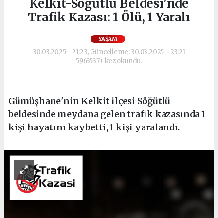
Kelkit-Söğütlü Beldesi'nde
Trafik Kazası: 1 Ölü, 1 Yaralı
YAŞAM
30.03.2025 - 21:23, Güncelleme: 30.03.2025 - 23:21
5963537+ kez okundu.
Gümüşhane'nin Kelkit ilçesi Söğütlü
beldesinde meydana gelen trafik kazasında 1
kişi hayatını kaybetti, 1 kişi yaralandı.