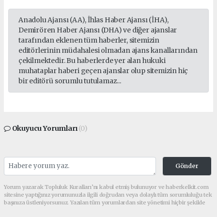
Anadolu Ajansı (AA), İhlas Haber Ajansı (İHA),
Demirören Haber Ajansı (DHA) ve diğer ajanslar
tarafından eklenen tüm haberler, sitemizin
editörlerinin müdahalesi olmadan ajans kanallarından
çekilmektedir. Bu haberlerde yer alan hukuki
muhataplar haberi geçen ajanslar olup sitemizin hiç
bir editörü sorumlu tutulamaz...
Okuyucu Yorumları
(0)
Gönder
Yorum yazarak Topluluk Kuralları’nı kabul etmiş bulunuyor ve haberkelkit.com
sitesine yaptığınız yorumunuzla ilgili doğrudan veya dolaylı tüm sorumluluğu tek
başınıza üstleniyorsunuz. Yazılan tüm yorumlardan site yönetimi hiçbir şekilde
sorumlu tutulamaz.