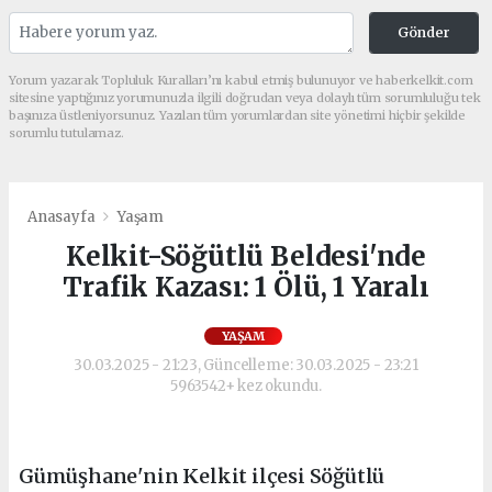
Gönder
Yorum yazarak Topluluk Kuralları’nı kabul etmiş bulunuyor ve haberkelkit.com
sitesine yaptığınız yorumunuzla ilgili doğrudan veya dolaylı tüm sorumluluğu tek
başınıza üstleniyorsunuz. Yazılan tüm yorumlardan site yönetimi hiçbir şekilde
sorumlu tutulamaz.
Anasayfa
Yaşam
Kelkit-Söğütlü Beldesi'nde
Trafik Kazası: 1 Ölü, 1 Yaralı
YAŞAM
30.03.2025 - 21:23, Güncelleme: 30.03.2025 - 23:21
5963542+ kez okundu.
Gümüşhane'nin Kelkit ilçesi Söğütlü