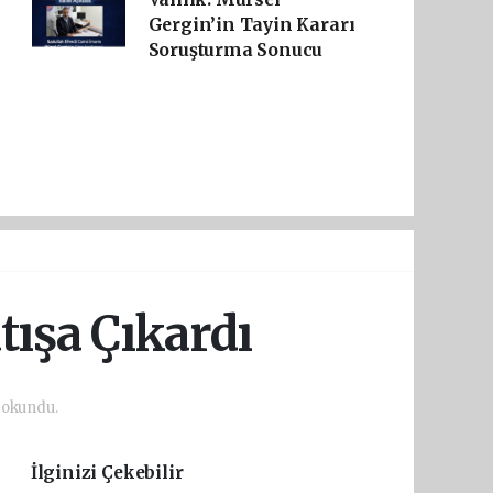
Gergin’in Tayin Kararı
Soruşturma Sonucu
tışa Çıkardı
 okundu.
İlginizi Çekebilir