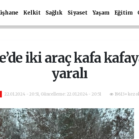
üşhane
Kelkit
Sağlık
Siyaset
Yaşam
Eğitim
e iki araç kafa kafaya
yaralı
22.01.2024 - 20:51, Güncelleme: 22.01.2024 - 20:51
19613+ kez 