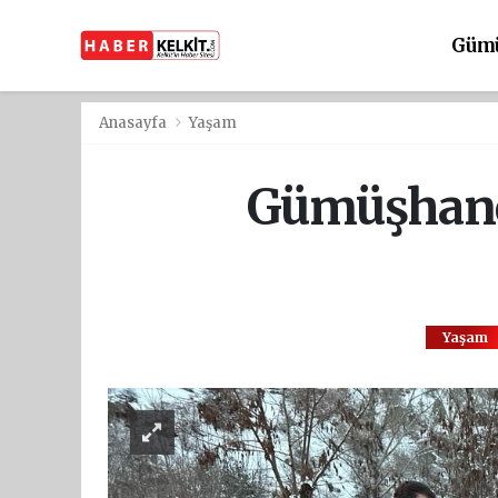
Güm
Anasayfa
Yaşam
Gümüşhane’d
Yaşam