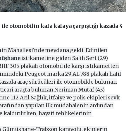
 ile otomobilin kafa kafaya çarpıştığı kazada 4
in Mahallesi’nde meydana geldi. Edinilen
üşhane
istikametine giden Salih Sert (29)
F 305 plakalı otomobil ile karşı istikametten
imindeki Peugeot marka 29 AL 788 plakalı hafif
. Kazada araç sürücüleri ile otomobilde bulunan
 ticari araçta bulunan Neriman Mutaf (43)
ine 112 Acil Sağlık, itfaiye ve polis ekipleri sevk
i tarafından yapılan ilk müdahalenin ardından
 kaldırılırken, hayati tehlikelerinin
n Gümüşhane-Trabzon karayolu, ekiplerin