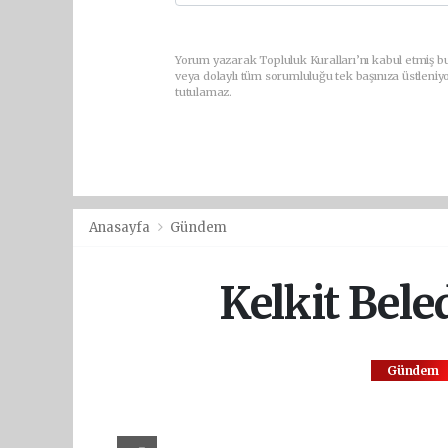
Yorum yazarak Topluluk Kuralları’nı kabul etmiş bu
veya dolaylı tüm sorumluluğu tek başınıza üstleniy
tutulamaz.
Anasayfa
Gündem
Kelkit Bele
Gündem