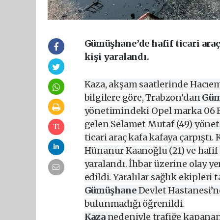
Gümüşhane’de hafif ticari araç
kişi yaralandı.
Kaza, akşam saatlerinde Hacıem
bilgilere göre, Trabzon’dan
Güm
yönetimindeki Opel marka 06 BH
gelen Selamet Mutaf (49) yönet
ticari araç kafa kafaya çarpıştı
Hünanur Kaanoğlu (21) ve hafif
yaralandı. İhbar üzerine olay yer
edildi. Yaralılar sağlık ekipler
Gümüşhane
Devlet Hastanesi’ne
bulunmadığı öğrenildi.
Kaza
nedeniyle trafiğe kapana