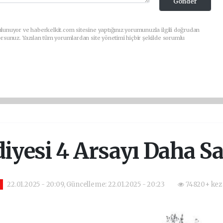
Gönder
lunuyor ve haberkelkit.com sitesine yaptığınız yorumunuzla ilgili doğrudan
orsunuz. Yazılan tüm yorumlardan site yönetimi hiçbir şekilde sorumlu
diyesi 4 Arsayı Daha Sa
22.01.2025 - 20:09, Güncelleme: 22.01.2025 - 20:23
74820+ kez