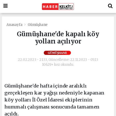
Anasayfa
Gümüşhane
Gümüşhane'de kapalı köy
yolları açılıyor
GÜMÜŞHANE
22.02.2023 - 21:33, Güncelleme: 22.11.2023 - 05:13
10629+ kez okundu.
Gümüşhane'de hafta içinde aralıklı
gerçekleşen kar yağışı nedeniyle kapanan
köy yolları İl Özel İdaresi ekiplerinin
hummalı çalışması sonucunda tamamen
açıldı.