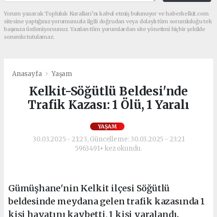
Yorum yazarak Topluluk Kuralları’nı kabul etmiş bulunuyor ve haberkelkit.com
sitesine yaptığınız yorumunuzla ilgili doğrudan veya dolaylı tüm sorumluluğu tek
başınıza üstleniyorsunuz. Yazılan tüm yorumlardan site yönetimi hiçbir şekilde
sorumlu tutulamaz.
Anasayfa
Yaşam
Kelkit-Söğütlü Beldesi'nde
Trafik Kazası: 1 Ölü, 1 Yaralı
YAŞAM
30.03.2025 - 21:23, Güncelleme: 30.03.2025 - 23:21
5963491+ kez okundu.
Gümüşhane'nin Kelkit ilçesi Söğütlü
beldesinde meydana gelen trafik kazasında 1
kişi hayatını kaybetti, 1 kişi yaralandı.