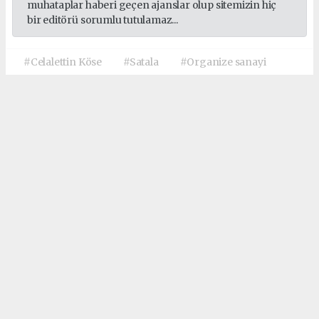
muhataplar haberi geçen ajanslar olup sitemizin hiç
bir editörü sorumlu tutulamaz...
#Celalettin Köse
#Satala
#Organize sanayi
Okuyucu Yorumları
(0)
Gönder
Yorum yazarak Topluluk Kuralları’nı kabul etmiş bulunuyor ve haberkelkit.com
sitesine yaptığınız yorumunuzla ilgili doğrudan veya dolaylı tüm sorumluluğu tek
başınıza üstleniyorsunuz. Yazılan tüm yorumlardan site yönetimi hiçbir şekilde
sorumlu tutulamaz.