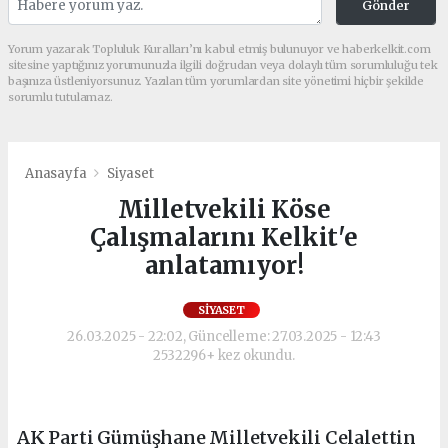
Gönder
Yorum yazarak Topluluk Kuralları’nı kabul etmiş bulunuyor ve haberkelkit.com
sitesine yaptığınız yorumunuzla ilgili doğrudan veya dolaylı tüm sorumluluğu tek
başınıza üstleniyorsunuz. Yazılan tüm yorumlardan site yönetimi hiçbir şekilde
sorumlu tutulamaz.
Anasayfa
Siyaset
Milletvekili Köse
Çalışmalarını Kelkit'e
anlatamıyor!
SIYASET
26.03.2025 - 22:02, Güncelleme: 27.03.2025 - 12:43
2532296+ kez okundu.
AK Parti Gümüşhane Milletvekili Celalettin