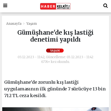
Anasayfa
Yaşam
Gümüşhane'de kış lastiği
denetimi yapıldı
YAŞAM
03.12.2023 - 11:42, Güncelleme: 03.12.2023 - 11:42
6776+ kez okundu.
Gümüşhane’de zorunlu kış lastiği
uygulamasının ilk gününde 7 sürücüye 13 bin
712 TL ceza kesildi.