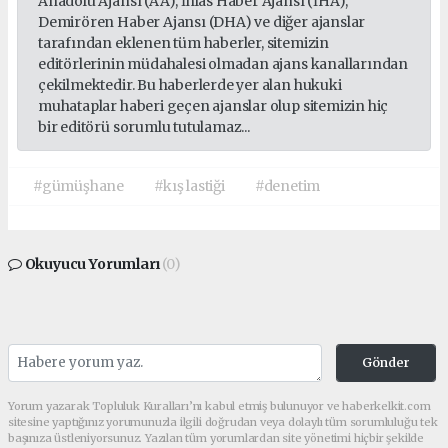
Anadolu Ajansı (AA), İhlas Haber Ajansı (İHA),
Demirören Haber Ajansı (DHA) ve diğer ajanslar
tarafından eklenen tüm haberler, sitemizin
editörlerinin müdahalesi olmadan ajans kanallarından
çekilmektedir. Bu haberlerde yer alan hukuki
muhataplar haberi geçen ajanslar olup sitemizin hiç
bir editörü sorumlu tutulamaz...
#gümüşhane
#kış lastiği
#denetim
Okuyucu Yorumları
(0)
Gönder
Yorum yazarak Topluluk Kuralları’nı kabul etmiş bulunuyor ve haberkelkit.com
sitesine yaptığınız yorumunuzla ilgili doğrudan veya dolaylı tüm sorumluluğu tek
başınıza üstleniyorsunuz. Yazılan tüm yorumlardan site yönetimi hiçbir şekilde