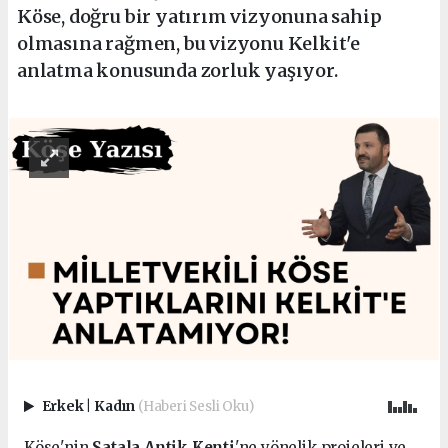
Köse, doğru bir yatırım vizyonuna sahip
olmasına rağmen, bu vizyonu Kelkit'e
anlatma konusunda zorluk yaşıyor.
Erkek
|
Kadın
(Haberi Sesli Oku)
Köse'nin
Satala Antik Kenti
'ne yönelik projeleri ve