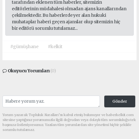
tarafından eklenen tüm haberler, sitemizin
editörlerinin müdahalesi olmadan ajans kanallarından
çekilmektedir. Bu haberlerde yer alan hukuki
muhataplar haberi geçen ajanslar olup sitemizin hiç
bir editörü sorumlu tutulamaz...
#gümüşhane
#kelkit
Okuyucu Yorumları
(0)
Gönder
Yorum yazarak Topluluk Kuralları’nı kabul etmiş bulunuyor ve haberkelkit.com
sitesine yaptığınız yorumunuzla ilgili doğrudan veya dolaylı tüm sorumluluğu tek
başınıza üstleniyorsunuz. Yazılan tüm yorumlardan site yönetimi hiçbir şekilde
sorumlu tutulamaz.