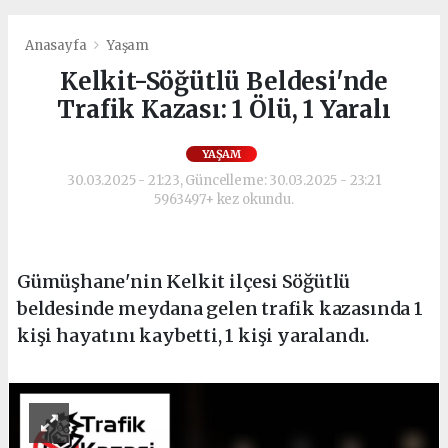
Anasayfa
Yaşam
Kelkit-Söğütlü Beldesi'nde
Trafik Kazası: 1 Ölü, 1 Yaralı
YAŞAM
30.03.2025 - 21:23, Güncelleme: 30.03.2025 - 23:21
5963497+ kez okundu.
Gümüşhane'nin Kelkit ilçesi Söğütlü
beldesinde meydana gelen trafik kazasında 1
kişi hayatını kaybetti, 1 kişi yaralandı.