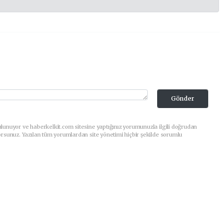
Gönder
lunuyor ve haberkelkit.com sitesine yaptığınız yorumunuzla ilgili doğrudan
orsunuz. Yazılan tüm yorumlardan site yönetimi hiçbir şekilde sorumlu