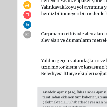
ilerleyen Yavuz Papaker yöneti
Yalınkavak köyü yol ayrımına y
henüz bilinmeyen bir nedenle k
Çarpmanın etkisiyle alev alan 
alev alan ve dumanların metreler
Yoldan geçen vatandaşların ve k
tırın motor kısmı ve kasasının
Belediyesi İtfaiye ekipleri soğ
Anadolu Ajansı (AA), İhlas Haber Ajansı
tarafından eklenen tüm haberler, sitem
çekilmektedir. Bu haberlerde yer alan h