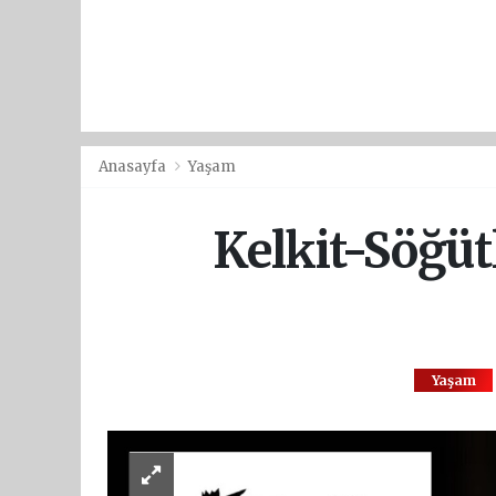
Anasayfa
Yaşam
Kelkit-Söğütl
Yaşam