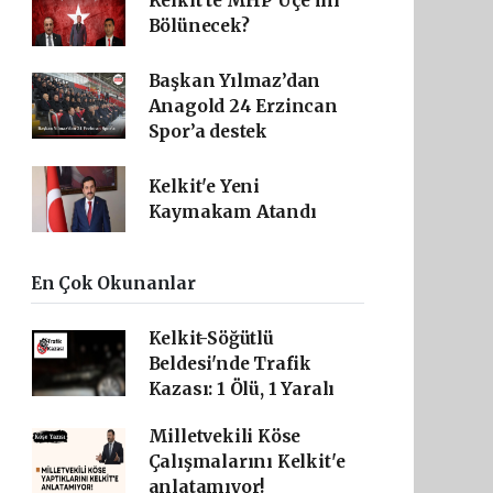
Kelkit'te MHP Üçe mi
Bölünecek?
Başkan Yılmaz’dan
Anagold 24 Erzincan
Spor’a destek
Kelkit'e Yeni
Kaymakam Atandı
En Çok Okunanlar
Kelkit-Söğütlü
Beldesi'nde Trafik
Kazası: 1 Ölü, 1 Yaralı
Milletvekili Köse
Çalışmalarını Kelkit'e
anlatamıyor!