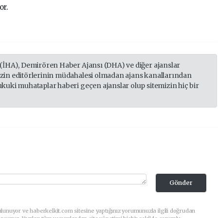
or.
 (İHA), Demirören Haber Ajansı (DHA) ve diğer ajanslar
izin editörlerinin müdahalesi olmadan ajans kanallarından
ukuki muhataplar haberi geçen ajanslar olup sitemizin hiç bir
Gönder
lunuyor ve haberkelkit.com sitesine yaptığınız yorumunuzla ilgili doğrudan