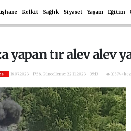
üşhane
Kelkit
Sağlık
Siyaset
Yaşam
Eğitim
a yapan tır alev alev y
16.07.2023 - 17:36, Güncelleme: 22.11.2023 - 05:13
10374+ kez
ne