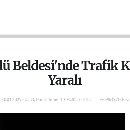
ü Beldesi'nde Trafik Ka
Yaralı
30.03.2025 - 21:23, Güncelleme: 30.03.2025 - 23:21
5963523+ kez