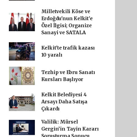
Milletvekili Köse ve
Erdoğdu'nun Kelkit'e
Özel İlgisi; Organize
Sanayi ve SATALA
Kelkit'te trafik kazası
10 yaralı
Tezhip ve Ebru Sanatı
Kursları Başlıyor
Kelkit Belediyesi 4
Arsayı Daha Satışa
Çıkardı
Valilik: Mürsel
Gergin’in Tayin Kararı
Soruşturma Sonucu