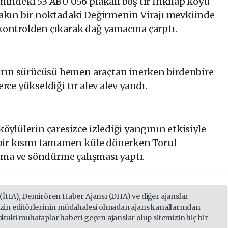
mindeki 53 ABU 056 plakalı boş tır İnkılap köyü
akın bir noktadaki Değirmenin Virajı mevkiinde
ontrolden çıkarak dağ yamacına çarptı.
tırın sürücüsü hemen araçtan inerken birdenbire
ce yükseldiği tır alev alev yandı.
öylülerin çaresizce izlediği yangının etkisiyle
 bir kısmı tamamen küle dönerken Torul
utma ve söndürme çalışması yaptı.
 (İHA), Demirören Haber Ajansı (DHA) ve diğer ajanslar
izin editörlerinin müdahalesi olmadan ajans kanallarından
ukuki muhataplar haberi geçen ajanslar olup sitemizin hiç bir