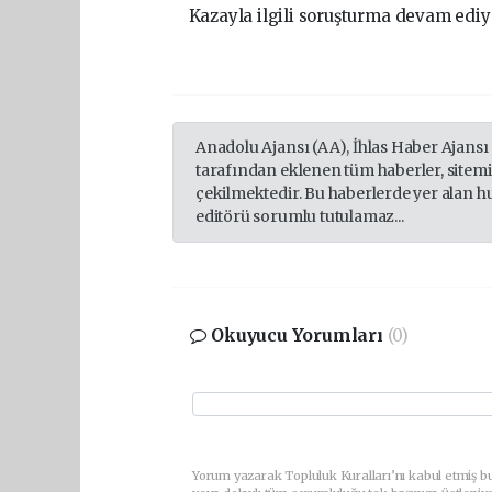
Kazayla ilgili soruşturma devam ediy
Anadolu Ajansı (AA), İhlas Haber Ajansı
tarafından eklenen tüm haberler, sitem
çekilmektedir. Bu haberlerde yer alan h
editörü sorumlu tutulamaz...
Okuyucu Yorumları
(0)
Yorum yazarak Topluluk Kuralları’nı kabul etmiş bu