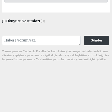
Okuyucu Yorumları
(0)
Gönder
Yorum yazarak Topluluk Kuralları’nı kabul etmiş bulunuyor ve haberkelkit.com
sitesine yaptığınız yorumunuzla ilgili doğrudan veya dolaylı tüm sorumluluğu tek
başınıza üstleniyorsunuz. Yazılan tüm yorumlardan site yönetimi hiçbir şekilde
sorumlu tutulamaz.
haber paketi
haber scripti
haber yazılımı
Tüm hakları saklı tutulmaktadır.Copyright 2026©
Haber Yazılımı:
Web Aksiyon ®