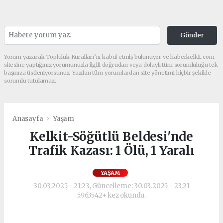
Gönder
Yorum yazarak Topluluk Kuralları’nı kabul etmiş bulunuyor ve haberkelkit.com
sitesine yaptığınız yorumunuzla ilgili doğrudan veya dolaylı tüm sorumluluğu tek
başınıza üstleniyorsunuz. Yazılan tüm yorumlardan site yönetimi hiçbir şekilde
sorumlu tutulamaz.
Anasayfa
Yaşam
Kelkit-Söğütlü Beldesi'nde
Trafik Kazası: 1 Ölü, 1 Yaralı
YAŞAM
30.03.2025 - 21:23, Güncelleme: 30.03.2025 - 23:21
5963542+ kez okundu.