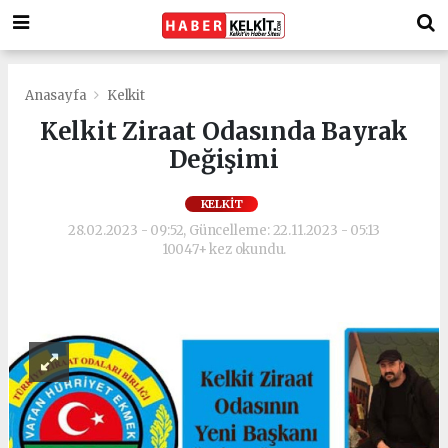
Anasayfa
Kelkit
Kelkit Ziraat Odasında Bayrak
Değişimi
KELKIT
28.02.2023 - 09:52, Güncelleme: 22.11.2023 - 05:13
10047+ kez okundu.