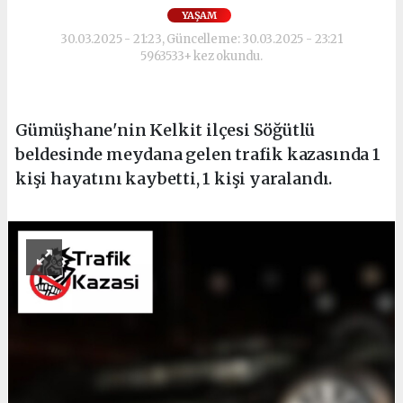
YAŞAM
30.03.2025 - 21:23, Güncelleme: 30.03.2025 - 23:21
5963533+ kez okundu.
Gümüşhane'nin Kelkit ilçesi Söğütlü
beldesinde meydana gelen trafik kazasında 1
kişi hayatını kaybetti, 1 kişi yaralandı.