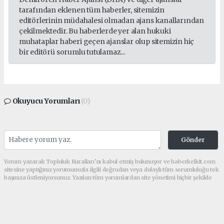
tarafından eklenen tüm haberler, sitemizin
editörlerinin müdahalesi olmadan ajans kanallarından
çekilmektedir. Bu haberlerde yer alan hukuki
muhataplar haberi geçen ajanslar olup sitemizin hiç
bir editörü sorumlu tutulamaz...
Okuyucu Yorumları
(0)
Gönder
Yorum yazarak Topluluk Kuralları’nı kabul etmiş bulunuyor ve haberkelkit.com
sitesine yaptığınız yorumunuzla ilgili doğrudan veya dolaylı tüm sorumluluğu tek
başınıza üstleniyorsunuz. Yazılan tüm yorumlardan site yönetimi hiçbir şekilde
sorumlu tutulamaz.