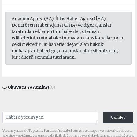
Anadolu Ajansı (AA), İhlas Haber Ajansı (İHA),
Demirören Haber Ajansı (DHA) ve diğer ajanslar
tarafından eklenen tüm haberler, sitemizin
editörlerinin müdahalesi olmadan ajans kanallarından
çekilmektedir. Bu haberlerde yer alan hukuki
muhataplar haberi geçen ajanslar olup sitemizin hiç
bir editörü sorumlu tutulamaz...
Okuyucu Yorumları
(0)
Gönder
Yorum yazarak Topluluk Kuralları’nı kabul etmiş bulunuyor ve haberkelkit.com
sitesine yaptığınız yorumunuzla ilgili doğrudan veya dolaylı tüm sorumluluğu tek