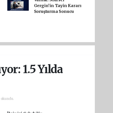
Gergin’in Tayin Kararı
Soruşturma Sonucu
yor: 1.5 Yılda
 okundu.