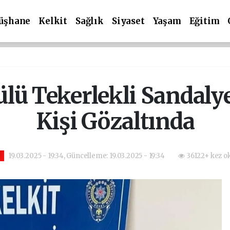
üşhane
Kelkit
Sağlık
Siyaset
Yaşam
Eğitim
ülü Tekerlekli Sandalye 
Kişi Gözaltında
19.03.2025 - 19:34, Güncelleme: 19.03.2025 - 19:34
36122+ kez o