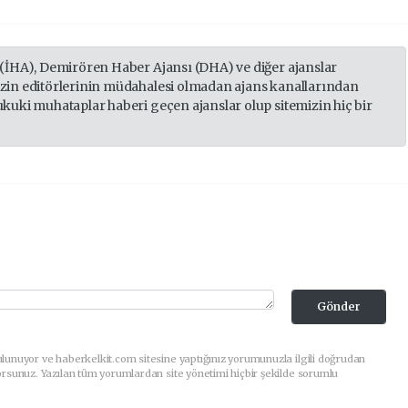
 (İHA), Demirören Haber Ajansı (DHA) ve diğer ajanslar
izin editörlerinin müdahalesi olmadan ajans kanallarından
ukuki muhataplar haberi geçen ajanslar olup sitemizin hiç bir
Gönder
lunuyor ve haberkelkit.com sitesine yaptığınız yorumunuzla ilgili doğrudan
orsunuz. Yazılan tüm yorumlardan site yönetimi hiçbir şekilde sorumlu