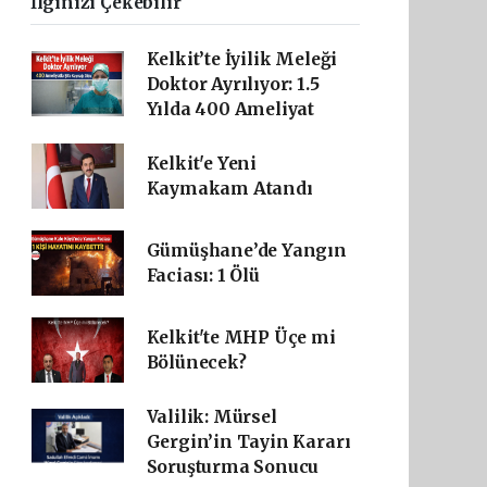
İlginizi Çekebilir
Kelkit’te İyilik Meleği
Doktor Ayrılıyor: 1.5
Yılda 400 Ameliyat
Kelkit'e Yeni
Kaymakam Atandı
Gümüşhane’de Yangın
Faciası: 1 Ölü
Kelkit'te MHP Üçe mi
Bölünecek?
Valilik: Mürsel
Gergin’in Tayin Kararı
Soruşturma Sonucu