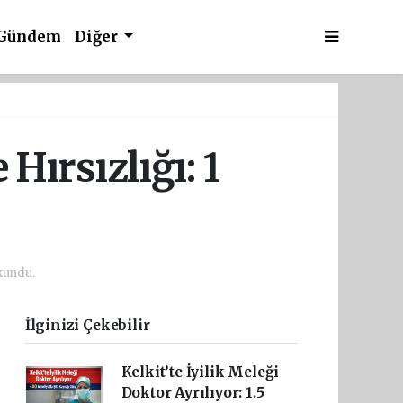
Gündem
Diğer
Hırsızlığı: 1
kundu.
İlginizi Çekebilir
Kelkit’te İyilik Meleği
Doktor Ayrılıyor: 1.5