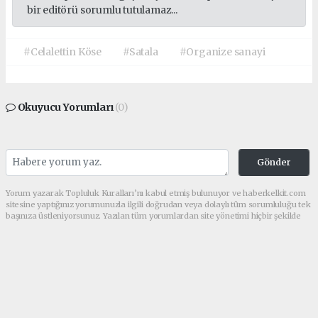
bir editörü sorumlu tutulamaz...
#Celalettin Köse
#Satala
#Organize sanayi
Okuyucu Yorumları
(0)
Gönder
Yorum yazarak Topluluk Kuralları’nı kabul etmiş bulunuyor ve haberkelkit.com
sitesine yaptığınız yorumunuzla ilgili doğrudan veya dolaylı tüm sorumluluğu tek
başınıza üstleniyorsunuz. Yazılan tüm yorumlardan site yönetimi hiçbir şekilde
sorumlu tutulamaz.
haber paketi
haber scripti
haber yazılımı