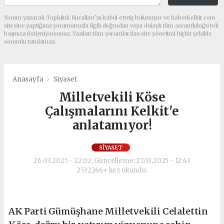
Yorum yazarak Topluluk Kuralları’nı kabul etmiş bulunuyor ve haberkelkit.com
sitesine yaptığınız yorumunuzla ilgili doğrudan veya dolaylı tüm sorumluluğu tek
başınıza üstleniyorsunuz. Yazılan tüm yorumlardan site yönetimi hiçbir şekilde
sorumlu tutulamaz.
Anasayfa
Siyaset
Milletvekili Köse
Çalışmalarını Kelkit'e
anlatamıyor!
SIYASET
26.03.2025 - 22:02, Güncelleme: 27.03.2025 - 12:43
2532266+ kez okundu.
AK Parti Gümüşhane Milletvekili Celalettin