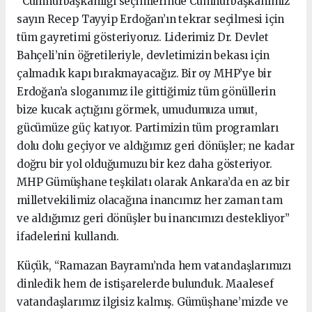
“Cumhurbaşkanlığı seçimlerinde Cumhurbaşkanımız
sayın Recep Tayyip Erdoğan’ın tekrar seçilmesi için
tüm gayretimi gösteriyoruz. Liderimiz Dr. Devlet
Bahçeli’nin öğretileriyle, devletimizin bekası için
çalmadık kapı bırakmayacağız. Bir oy MHP’ye bir
Erdoğan’a sloganımız ile gittiğimiz tüm gönüllerin
bize kucak açtığını görmek, umudumuza umut,
gücümüze güç katıyor. Partimizin tüm programları
dolu dolu geçiyor ve aldığımız geri dönüşler; ne kadar
doğru bir yol olduğumuzu bir kez daha gösteriyor.
MHP Gümüşhane teşkilatı olarak Ankara’da en az bir
milletvekilimiz olacağına inancımız her zaman tam
ve aldığımız geri dönüşler bu inancımızı destekliyor”
ifadelerini kullandı.
Küçük, “Ramazan Bayramı’nda hem vatandaşlarımızı
dinledik hem de istişarelerde bulunduk. Maalesef
vatandaşlarımız ilgisiz kalmış. Gümüşhane’mizde ve