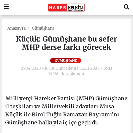
Anasayfa
Gümüşhane
Küçük: Gümüşhane bu sefer
MHP derse farkı görecek
GÜMÜŞHANE
27.04.2023 - 10:58, Güncelleme: 22.11.2023 - 05:13
10856+ kez okundu.
Milliyetçi Hareket Partisi (MHP) Gümüşhane
il teşkilatı ve Milletvekili adayları Musa
Küçük ile Birol Tuğlu Ramazan Bayramı’nı
Gümüşhane halkıyla iç içe geçirdi.