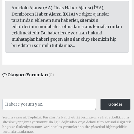
Anadolu Ajansı (AA), İhlas Haber Ajansı (İHA),
Demirören Haber Ajansı (DHA) ve diğer ajanslar
tarafından eklenen tüm haberler, sitemizin
editörlerinin müdahalesi olmadan ajans kanallarından
çekilmektedir. Bu haberlerde yer alan hukuki
muhataplar haberi geçen ajanslar olup sitemizin hiç
bir editörü sorumlu tutulamaz...
Okuyucu Yorumları
(0)
Gönder
Yorum yazarak Topluluk Kuralları’nı kabul etmiş bulunuyor ve haberkelkit.com
sitesine yaptığınız yorumunuzla ilgili doğrudan veya dolaylı tüm sorumluluğu tek
başınıza üstleniyorsunuz. Yazılan tüm yorumlardan site yönetimi hiçbir şekilde
sorumlu tutulamaz.