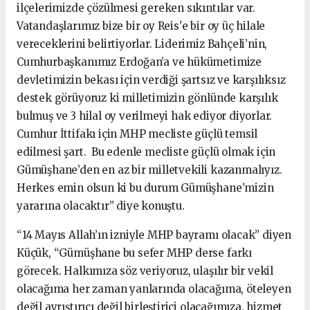
ilçelerimizde çözülmesi gereken sıkıntılar var.
Vatandaşlarımız bize bir oy Reis'e bir oy üç hilale
vereceklerini belirtiyorlar. Liderimiz Bahçeli’nin,
Cumhurbaşkanımız Erdoğan’a ve hükümetimize
devletimizin bekası için verdiği şartsız ve karşılıksız
destek görüyoruz ki milletimizin gönlünde karşılık
bulmuş ve 3 hilal oy verilmeyi hak ediyor diyorlar.
Cumhur İttifakı için MHP mecliste güçlü temsil
edilmesi şart. Bu edenle mecliste güçlü olmak için
Gümüşhane’den en az bir milletvekili kazanmalıyız.
Herkes emin olsun ki bu durum Gümüşhane’mizin
yararına olacaktır” diye konuştu.
“14 Mayıs Allah’ın izniyle MHP bayramı olacak” diyen
Küçük, “Gümüşhane bu sefer MHP derse farkı
görecek. Halkımıza söz veriyoruz, ulaşılır bir vekil
olacağıma her zaman yanlarında olacağıma, öteleyen
değil ayrıştırıcı değil birleştirici olacağımıza, hizmet