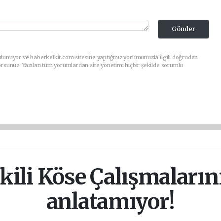
Gönder
lunuyor ve haberkelkit.com sitesine yaptığınız yorumunuzla ilgili doğrudan
orsunuz. Yazılan tüm yorumlardan site yönetimi hiçbir şekilde sorumlu
kili Köse Çalışmalarını
anlatamıyor!