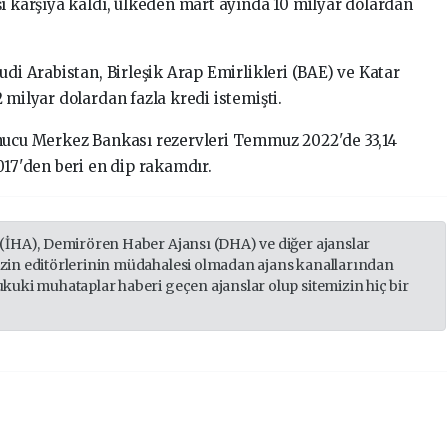
şı karşıya kaldı, ülkeden mart ayında 10 milyar dolardan
udi Arabistan, Birleşik Arap Emirlikleri (BAE) ve Katar
 milyar dolardan fazla kredi istemişti.
onucu Merkez Bankası rezervleri Temmuz 2022'de 33,14
017'den beri en dip rakamdır.
 (İHA), Demirören Haber Ajansı (DHA) ve diğer ajanslar
izin editörlerinin müdahalesi olmadan ajans kanallarından
ukuki muhataplar haberi geçen ajanslar olup sitemizin hiç bir