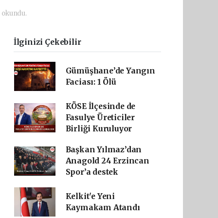
 okundu.
İlginizi Çekebilir
Gümüşhane’de Yangın
Faciası: 1 Ölü
KÖSE İlçesinde de
Fasulye Üreticiler
Birliği Kuruluyor
Başkan Yılmaz’dan
Anagold 24 Erzincan
Spor’a destek
Kelkit'e Yeni
Kaymakam Atandı