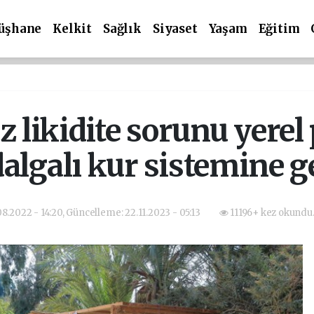
üşhane
Kelkit
Sağlık
Siyaset
Yaşam
Eğitim
z likidite sorunu yerel
dalgalı kur sistemine g
08.2022 - 14:20, Güncelleme: 22.11.2023 - 05:13
11196+ kez okundu