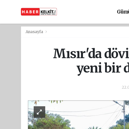
Güm
Anasayfa
Mısır'da dövi
yeni bir 
22.