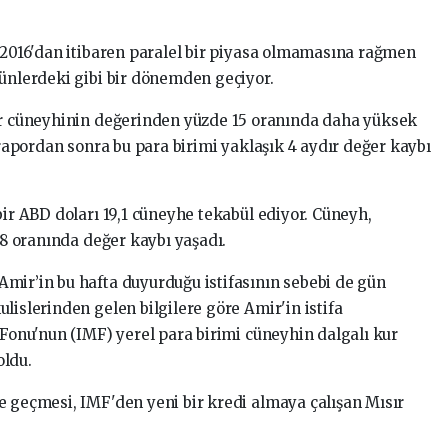
m 2016'dan itibaren paralel bir piyasa olmamasına rağmen
günlerdeki gibi bir dönemden geçiyor.
sır cüneyhinin değerinden yüzde 15 oranında daha yüksek
ı rapordan sonra bu para birimi yaklaşık 4 aydır değer kaybı
bir ABD doları 19,1 cüneyhe tekabül ediyor. Cüneyh,
7,8 oranında değer kaybı yaşadı.
mir’in bu hafta duyurduğu istifasının sebebi de gün
lislerinden gelen bilgilere göre Amir'in istifa
 Fonu'nun (IMF) yerel para birimi cüneyhin dalgalı kur
oldu.
e geçmesi, IMF'den yeni bir kredi almaya çalışan Mısır
.