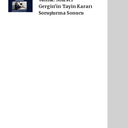
Gergin’in Tayin Kararı
Soruşturma Sonucu