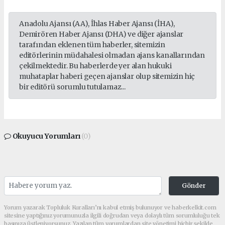
Anadolu Ajansı (AA), İhlas Haber Ajansı (İHA),
Demirören Haber Ajansı (DHA) ve diğer ajanslar
tarafından eklenen tüm haberler, sitemizin
editörlerinin müdahalesi olmadan ajans kanallarından
çekilmektedir. Bu haberlerde yer alan hukuki
muhataplar haberi geçen ajanslar olup sitemizin hiç
bir editörü sorumlu tutulamaz...
Okuyucu Yorumları
(0)
Gönder
Yorum yazarak Topluluk Kuralları’nı kabul etmiş bulunuyor ve haberkelkit.com
sitesine yaptığınız yorumunuzla ilgili doğrudan veya dolaylı tüm sorumluluğu tek
başınıza üstleniyorsunuz. Yazılan tüm yorumlardan site yönetimi hiçbir şekilde