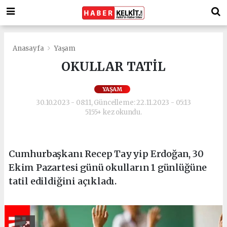
Anasayfa
Yaşam
OKULLAR TATİL
YAŞAM
30.10.2023 - 08:11, Güncelleme: 22.11.2023 - 05:13
5155+ kez okundu.
Cumhurbaşkanı Recep Tayyip Erdoğan, 30
Ekim Pazartesi günü okulların 1 günlüğüne
tatil edildiğini açıkladı.