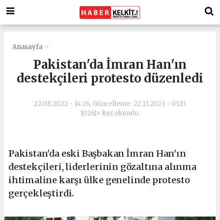
Anasayfa
Pakistan'da İmran Han'ın
destekçileri protesto düzenledi
22.08.2022 - 14:26, Güncelleme: 22.11.2023 - 05:13
10261+ kez okundu.
Pakistan'da eski Başbakan İmran Han'ın
destekçileri, liderlerinin gözaltına alınma
ihtimaline karşı ülke genelinde protesto
gerçekleştirdi.