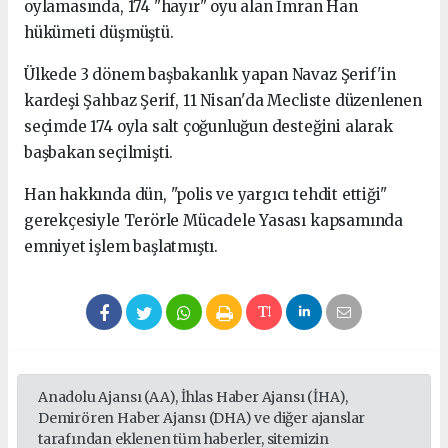
oylamasında, 174 "hayır" oyu alan İmran Han
hükümeti düşmüştü.
Ülkede 3 dönem başbakanlık yapan Navaz Şerif'in
kardeşi Şahbaz Şerif, 11 Nisan'da Mecliste düzenlenen
seçimde 174 oyla salt çoğunluğun desteğini alarak
başbakan seçilmişti.
Han hakkında dün, "polis ve yargıcı tehdit ettiği"
gerekçesiyle Terörle Mücadele Yasası kapsamında
emniyet işlem başlatmıştı.
Anadolu Ajansı (AA), İhlas Haber Ajansı (İHA),
Demirören Haber Ajansı (DHA) ve diğer ajanslar
tarafından eklenen tüm haberler, sitemizin