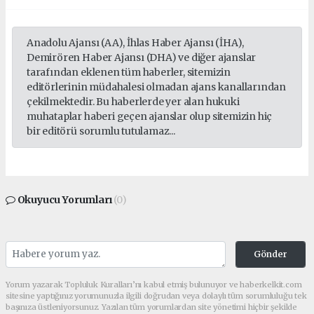
Anadolu Ajansı (AA), İhlas Haber Ajansı (İHA),
Demirören Haber Ajansı (DHA) ve diğer ajanslar
tarafından eklenen tüm haberler, sitemizin
editörlerinin müdahalesi olmadan ajans kanallarından
çekilmektedir. Bu haberlerde yer alan hukuki
muhataplar haberi geçen ajanslar olup sitemizin hiç
bir editörü sorumlu tutulamaz...
Okuyucu Yorumları
(0)
Gönder
Yorum yazarak Topluluk Kuralları’nı kabul etmiş bulunuyor ve haberkelkit.com
sitesine yaptığınız yorumunuzla ilgili doğrudan veya dolaylı tüm sorumluluğu tek
başınıza üstleniyorsunuz. Yazılan tüm yorumlardan site yönetimi hiçbir şekilde