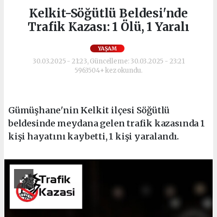
Kelkit-Söğütlü Beldesi'nde
Trafik Kazası: 1 Ölü, 1 Yaralı
YAŞAM
30.03.2025 - 21:23, Güncelleme: 30.03.2025 - 23:21
5963504+ kez okundu.
Gümüşhane'nin Kelkit ilçesi Söğütlü
beldesinde meydana gelen trafik kazasında 1
kişi hayatını kaybetti, 1 kişi yaralandı.