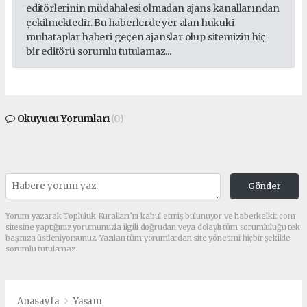
editörlerinin müdahalesi olmadan ajans kanallarından
çekilmektedir. Bu haberlerde yer alan hukuki
muhataplar haberi geçen ajanslar olup sitemizin hiç
bir editörü sorumlu tutulamaz...
Okuyucu Yorumları
(0)
Gönder
Yorum yazarak Topluluk Kuralları’nı kabul etmiş bulunuyor ve haberkelkit.com
sitesine yaptığınız yorumunuzla ilgili doğrudan veya dolaylı tüm sorumluluğu tek
başınıza üstleniyorsunuz. Yazılan tüm yorumlardan site yönetimi hiçbir şekilde
sorumlu tutulamaz.
Anasayfa
Yaşam