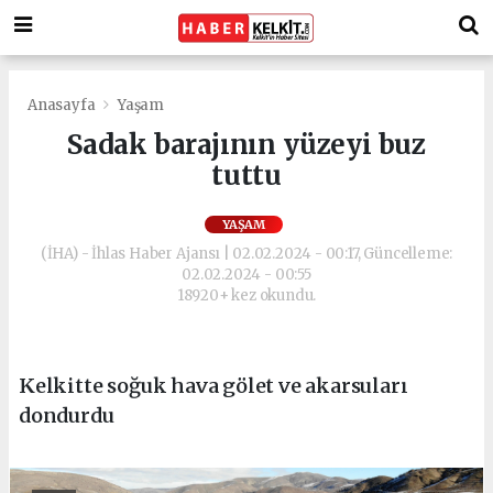
Anasayfa
Yaşam
Sadak barajının yüzeyi buz
tuttu
YAŞAM
(İHA) - İhlas Haber Ajansı | 02.02.2024 - 00:17, Güncelleme:
02.02.2024 - 00:55
18920+ kez okundu.
Kelkitte soğuk hava gölet ve akarsuları
dondurdu