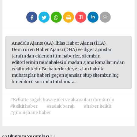
Anadolu Ajansı (AA), İhlas Haber Ajansı (İHA),
Demirören Haber Ajansı (DHA) ve diğer ajanslar
tarafından eklenen tüm haberler, sitemizin
editörlerinin müdahalesi olmadan ajans kanallarından
çekilmektedir. Bu haberlerde yer alan hukuki
muhataplar haberi geçen ajanslar olup sitemizin hiç
bir editörü sorumlu tutulamaz...
#Kelkitte soğuk hava gölet ve akarsuları dondurdu
#kelkit haber
#sadak barajı
#haber kelkit
#gümüşhane haber
Okuyucu Yorumları
(0)