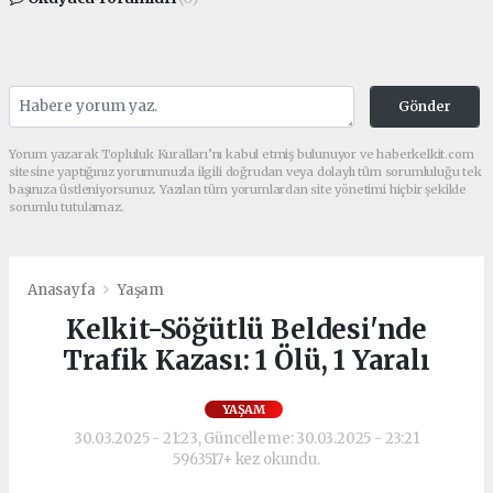
Gönder
Yorum yazarak Topluluk Kuralları’nı kabul etmiş bulunuyor ve haberkelkit.com
sitesine yaptığınız yorumunuzla ilgili doğrudan veya dolaylı tüm sorumluluğu tek
başınıza üstleniyorsunuz. Yazılan tüm yorumlardan site yönetimi hiçbir şekilde
sorumlu tutulamaz.
Anasayfa
Yaşam
Kelkit-Söğütlü Beldesi'nde
Trafik Kazası: 1 Ölü, 1 Yaralı
YAŞAM
30.03.2025 - 21:23, Güncelleme: 30.03.2025 - 23:21
5963517+ kez okundu.