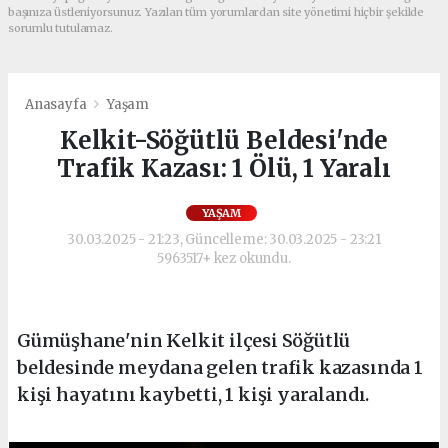
başınıza üstleniyorsunuz. Yazılan tüm yorumlardan site yönetimi hiçbir şekilde
sorumlu tutulamaz.
Anasayfa
Yaşam
Kelkit-Söğütlü Beldesi'nde
Trafik Kazası: 1 Ölü, 1 Yaralı
YAŞAM
30.03.2025 - 21:23, Güncelleme: 30.03.2025 - 23:21
5963517+ kez okundu.
Gümüşhane'nin Kelkit ilçesi Söğütlü
beldesinde meydana gelen trafik kazasında 1
kişi hayatını kaybetti, 1 kişi yaralandı.