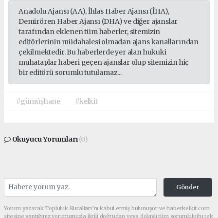
Anadolu Ajansı (AA), İhlas Haber Ajansı (İHA),
Demirören Haber Ajansı (DHA) ve diğer ajanslar
tarafından eklenen tüm haberler, sitemizin
editörlerinin müdahalesi olmadan ajans kanallarından
çekilmektedir. Bu haberlerde yer alan hukuki
muhataplar haberi geçen ajanslar olup sitemizin hiç
bir editörü sorumlu tutulamaz...
#gümüşhane
#kelkit
Okuyucu Yorumları
(0)
Gönder
Yorum yazarak Topluluk Kuralları’nı kabul etmiş bulunuyor ve haberkelkit.com
sitesine yaptığınız yorumunuzla ilgili doğrudan veya dolaylı tüm sorumluluğu tek