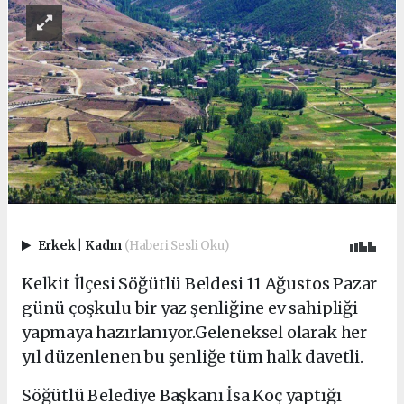
Erkek
|
Kadın
(Haberi Sesli Oku)
Kelkit İlçesi Söğütlü Beldesi 11 Ağustos Pazar
günü çoşkulu bir yaz şenliğine ev sahipliği
yapmaya hazırlanıyor.
Geleneksel olarak her
yıl düzenlenen bu şenliğe tüm halk davetli.
Söğütlü Belediye Başkanı İsa Koç yaptığı