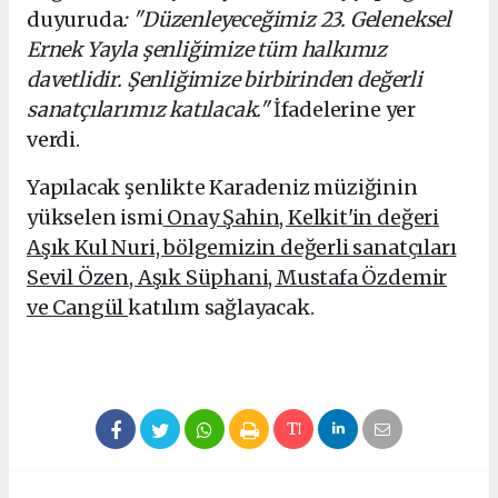
duyuruda
: "Düzenleyeceğimiz 23. Geleneksel
Ernek Yayla şenliğimize tüm halkımız
davetlidir. Şenliğimize birbirinden değerli
sanatçılarımız katılacak."
İfadelerine yer
verdi.
Yapılacak şenlikte Karadeniz müziğinin
yükselen ismi
Onay Şahin, Kelkit'in değeri
Aşık Kul Nuri, bölgemizin değ
erli sanatçıları
Sevil Özen, Aşık Süphani, Mustafa Özdemir
ve Cangül
katılım sağlayacak.