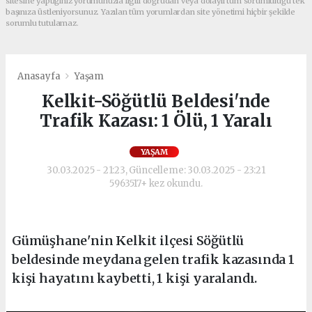
sitesine yaptığınız yorumunuzla ilgili doğrudan veya dolaylı tüm sorumluluğu tek
başınıza üstleniyorsunuz. Yazılan tüm yorumlardan site yönetimi hiçbir şekilde
sorumlu tutulamaz.
Anasayfa
Yaşam
Kelkit-Söğütlü Beldesi'nde
Trafik Kazası: 1 Ölü, 1 Yaralı
YAŞAM
30.03.2025 - 21:23, Güncelleme: 30.03.2025 - 23:21
5963517+ kez okundu.
Gümüşhane'nin Kelkit ilçesi Söğütlü
beldesinde meydana gelen trafik kazasında 1
kişi hayatını kaybetti, 1 kişi yaralandı.