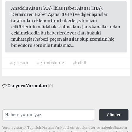
Anadolu Ajansı (AA), İhlas Haber Ajansı (İHA),
Demirören Haber Ajansı (DHA) ve diğer ajanslar
tarafından eklenen tüm haberler, sitemizin
editörlerinin müdahalesi olmadan ajans kanallarından
çekilmektedir. Bu haberlerde yer alan hukuki
muhataplar haberi geçen ajanslar olup sitemizin hiç
bir editörü sorumlu tutulamaz...
#giresun
#gümüşhane
#kelkit
Okuyucu Yorumları
(0)
Gönder
Yorum yazarak Topluluk Kuralları’nı kabul etmiş bulunuyor ve haberkelkit.com