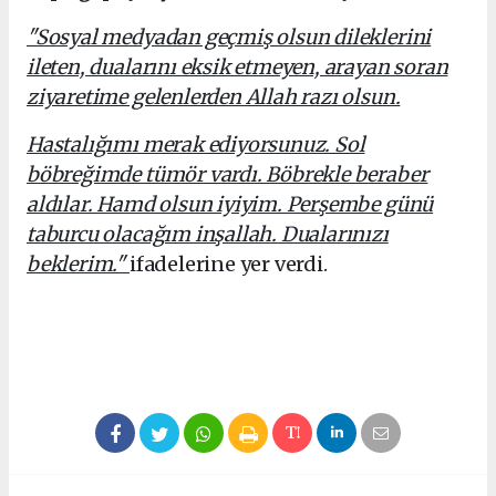
"Sosyal medyadan geçmiş olsun dileklerini
ileten, dualarını eksik etmeyen, arayan soran
ziyaretime gelenlerden Allah razı olsun.
Hastalığımı merak ediyorsunuz. Sol
böbreğimde tümör vardı. Böbrekle beraber
aldılar. Hamd olsun iyiyim. Perşembe günü
taburcu olacağım inşallah. Dualarınızı
beklerim."
ifadelerine yer verdi.