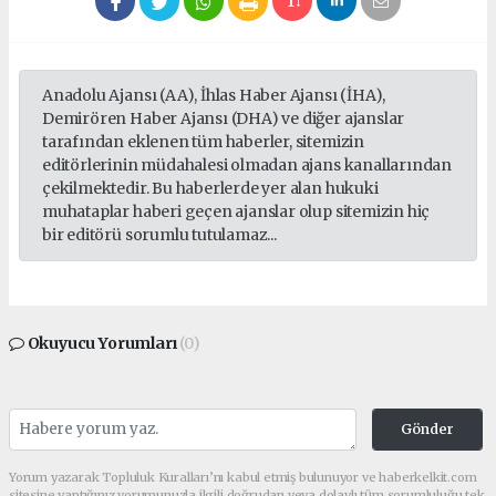
Anadolu Ajansı (AA), İhlas Haber Ajansı (İHA),
Demirören Haber Ajansı (DHA) ve diğer ajanslar
tarafından eklenen tüm haberler, sitemizin
editörlerinin müdahalesi olmadan ajans kanallarından
çekilmektedir. Bu haberlerde yer alan hukuki
muhataplar haberi geçen ajanslar olup sitemizin hiç
bir editörü sorumlu tutulamaz...
Okuyucu Yorumları
(0)
Gönder
Yorum yazarak Topluluk Kuralları’nı kabul etmiş bulunuyor ve haberkelkit.com
sitesine yaptığınız yorumunuzla ilgili doğrudan veya dolaylı tüm sorumluluğu tek