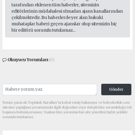
tarafından eklenen tüm haberler, sitemizin
editörlerinin müdahalesi olmadan ajans kanallarından
çekilmektedir. Bu haberlerde yer alan hukuki
muhataplar haberi geçen ajanslar olup sitemizin hiç
bir editörü sorumlu tutulamaz...
Okuyucu Yorumları
(0)
Gönder
Yorum yazarak Topluluk Kuralları’nı kabul etmiş bulunuyor ve haberkelkit.com
sitesine yaptığınız yorumunuzla ilgili doğrudan veya dolaylı tüm sorumluluğu tek
başınıza üstleniyorsunuz. Yazılan tüm yorumlardan site yönetimi hiçbir şekilde
sorumlu tutulamaz.