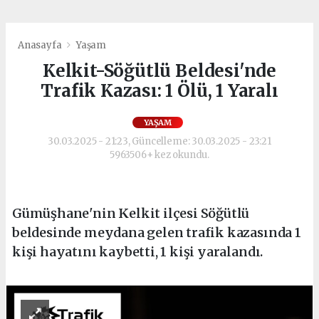
Anasayfa
Yaşam
Kelkit-Söğütlü Beldesi'nde
Trafik Kazası: 1 Ölü, 1 Yaralı
YAŞAM
30.03.2025 - 21:23, Güncelleme: 30.03.2025 - 23:21
5963506+ kez okundu.
Gümüşhane'nin Kelkit ilçesi Söğütlü
beldesinde meydana gelen trafik kazasında 1
kişi hayatını kaybetti, 1 kişi yaralandı.