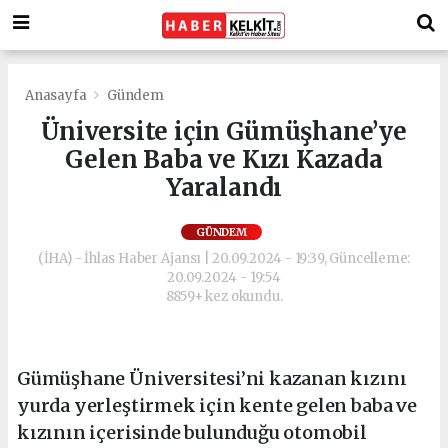
Anasayfa
Gündem
Üniversite için Gümüşhane’ye
Gelen Baba ve Kızı Kazada
Yaralandı
GÜNDEM
(İHA) - İhlas Haber Ajansı | 20.09.2024 - 19:39, Güncelleme:
20.09.2024 - 19:54
8859+ kez okundu.
Gümüşhane Üniversitesi’ni kazanan kızını
yurda yerleştirmek için kente gelen baba ve
kızının içerisinde bulunduğu otomobil