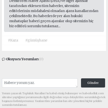
Demirören Haber Ajansı (DHA) ve diğer ajanslar
tarafından eklenen tüm haberler, sitemizin
editörlerinin müdahalesi olmadan ajans kanallarından
çekilmektedir. Bu haberlerde yer alan hukuki
muhataplar haberi geçen ajanslar olup sitemizin hiç
bir editörü sorumlu tutulamaz...
#Kaza
#gümüşhane
Okuyucu Yorumları
(0)
Gönder
Yorum yazarak Topluluk Kuralları’nı kabul etmiş bulunuyor ve haberkelkit.com
sitesine yaptığınız yorumunuzla ilgili doğrudan veya dolaylı tüm sorumluluğu tek
başınıza üstleniyorsunuz. Yazılan tüm yorumlardan site yönetimi hiçbir şekilde
sorumlu tutulamaz.