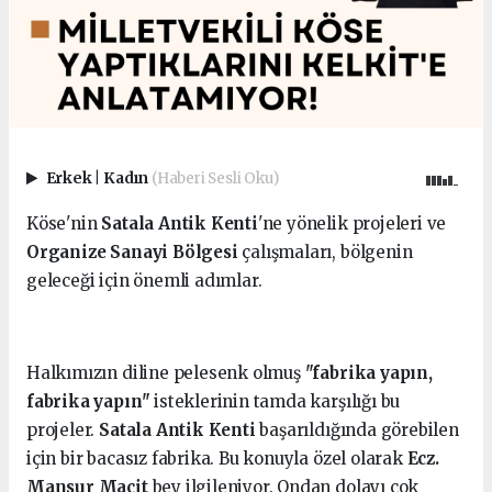
Erkek
|
Kadın
(Haberi Sesli Oku)
Köse'nin
Satala Antik Kenti
'ne yönelik projeleri ve
Organize Sanayi Bölgesi
çalışmaları, bölgenin
geleceği için önemli adımlar.
Halkımızın diline pelesenk olmuş
"fabrika yapın,
fabrika yapın"
isteklerinin tamda karşılığı bu
projeler.
Satala Antik Kenti
başarıldığında görebilen
için bir bacasız fabrika. Bu konuyla özel olarak
Ecz.
Mansur Macit
bey ilgileniyor. Ondan dolayı çok