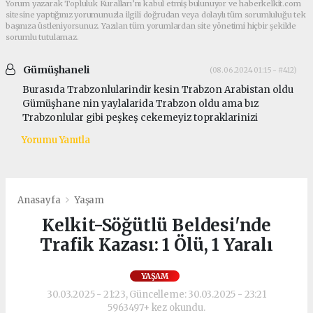
Yorum yazarak Topluluk Kuralları’nı kabul etmiş bulunuyor ve haberkelkit.com
sitesine yaptığınız yorumunuzla ilgili doğrudan veya dolaylı tüm sorumluluğu tek
başınıza üstleniyorsunuz. Yazılan tüm yorumlardan site yönetimi hiçbir şekilde
sorumlu tutulamaz.
Gümüşhaneli
(08.06.2024 01:15 - #412)
Burasıda Trabzonlularindir kesin Trabzon Arabistan oldu
Gümüşhane nin yaylalarida Trabzon oldu ama bız
Trabzonlular gibi peşkeş cekemeyiz topraklarinizi
Yorumu Yanıtla
Anasayfa
Yaşam
Kelkit-Söğütlü Beldesi'nde
Trafik Kazası: 1 Ölü, 1 Yaralı
YAŞAM
30.03.2025 - 21:23, Güncelleme: 30.03.2025 - 23:21
5963497+ kez okundu.