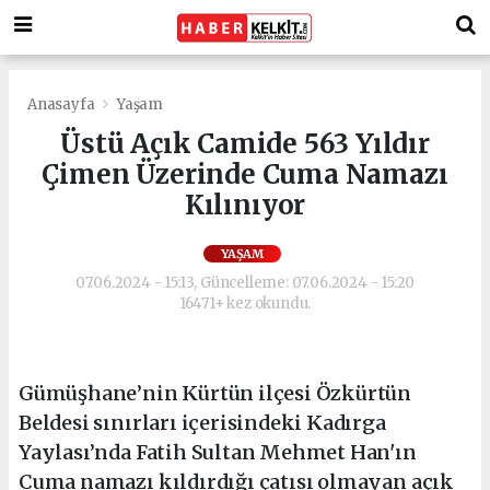
Anasayfa
Yaşam
Üstü Açık Camide 563 Yıldır
Çimen Üzerinde Cuma Namazı
Kılınıyor
YAŞAM
07.06.2024 - 15:13, Güncelleme: 07.06.2024 - 15:20
16471+ kez okundu.
Gümüşhane’nin Kürtün ilçesi Özkürtün
Beldesi sınırları içerisindeki Kadırga
Yaylası’nda Fatih Sultan Mehmet Han'ın
Cuma namazı kıldırdığı çatısı olmayan açık