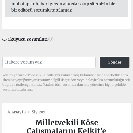
muhataplar haberi geçen ajanslar olup sitemizin hiç
bir editörü sorumlu tutulamaz...
Okuyucu Yorumları
(0)
Gönder
Yorum yazarak Topluluk Kuralları’nı kabul etmiş bulunuyor ve haberkelkit.com
sitesine yaptığınız yorumunuzla ilgili doğrudan veya dolaylı tüm sorumluluğu tek
başınıza üstleniyorsunuz. Yazılan tüm yorumlardan site yönetimi hiçbir şekilde
sorumlu tutulamaz.
Anasayfa
Siyaset
Milletvekili Köse
Çalışmalarını Kelkit'e