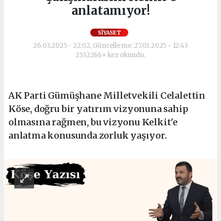
anlatamıyor!
SIYASET
26.03.2025 - 22:02, Güncelleme: 27.03.2025 - 12:43
2532266+ kez okundu.
AK Parti Gümüşhane Milletvekili Celalettin
Köse, doğru bir yatırım vizyonuna sahip
olmasına rağmen, bu vizyonu Kelkit'e
anlatma konusunda zorluk yaşıyor.